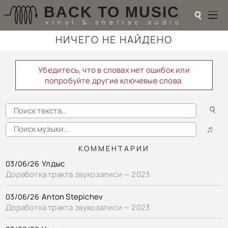
BACK TO MUSIC
☌
vinyl & shellac audio
НИЧЕГО НЕ НАЙДЕНО
☌
♬
Убедитесь, что в словах нет ошибок или
попробуйте другие ключевые слова.
РАДИОТЕХНИКА
UPGRADES
☌
PIEZO
АКУСТИКА
♬
ТЕОРИЯ
МУЗЫКА
КОММЕНТАРИИ
HI-FI PLAYERS
Улдыс
03/06/26
TESTS
Доработка тракта звукозаписи — 2023
ПЕРСОНАЛИИ
LOL
Anton Stepichev
03/06/26
ССЫЛКИ
Доработка тракта звукозаписи — 2023
О САЙТЕ