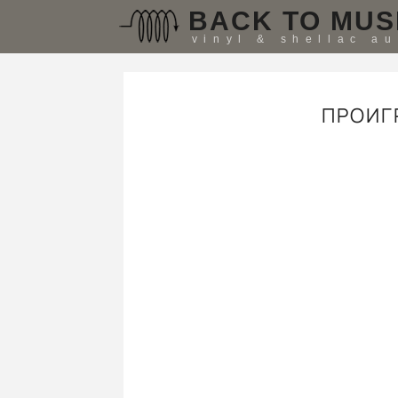
BACK TO MUS
vinyl & shellac a
ПРОИГ