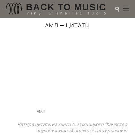
BACK TO MUSIC
☌
vinyl & shellac audio
АМЛ — ЦИТАТЫ
☌
♬
РАДИОТЕХНИКА
UPGRADES
PIEZO
АКУСТИКА
ТЕОРИЯ
МУЗЫКА
HI-FI PLAYERS
TESTS
ПЕРСОНАЛИИ
АМЛ
LOL
ССЫЛКИ
Четыре цитаты из книги А. Лихницкого “
Качество
О САЙТЕ
звучания. Новый подход к тестированию