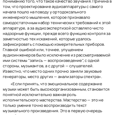
пониманию того, что такое качество звучания. Причина в
том, что проектирование аудиоаппаратуры с самого
начала пошло на поводу у ортодоксального
инженерного мышления, которое признавало
самодостаточным набор технических требований к этой
аппаратуре, а за аудиоэкспертизой оставляло чисто
надзорные функции, прежде всего функцию контроля за
заметностью тех искажений, которые удалось
зафиксировать с помощью измерительных приборов.
Главной ошибкой или, точнее, упущением
аудиоинженеров было исключение из рассматриваемой
ими системы “запись — воспроизведение”, с одной
стороны, музыкантов, а с другой — слушателей.
Известно, что место одних прочно заняли звуковые
генераторы, место других — анализаторы спектра».
«Если принять, что эмоциональное содержание
музыки может быть высокоорганизованным, становится
понятной исключительно важная роль
исполнительского мастерства. Мастерство — это не
только умение точно воспроизводить текст
музыкального произведения. Это в первую очередь