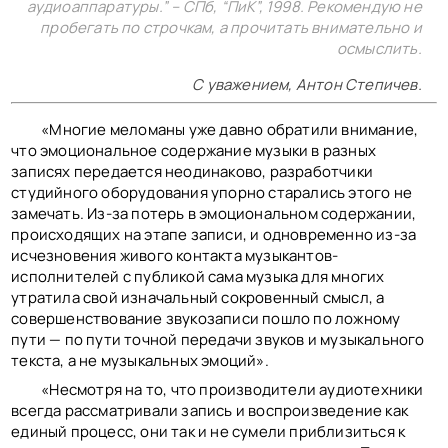
КОНТАКТЫ
аудиоаппаратуры.
” – СПб, “ПиК”, 1998. Рекомендую не
BACK TO PHOTO
пробегать по строчкам, а прочитать внимательно и
осмыслить.
С уважением, Антон Степичев.
«Многие меломаны уже давно обратили внимание,
что эмоциональное содержание музыки в разных
записях передается неодинаково, разработчики
студийного оборудования упорно старались этого не
замечать. Из-за потерь в эмоциональном содержании,
происходящих на этапе записи, и одновременно из-за
исчезновения живого контакта музыкантов-
исполнителей с публикой сама музыка для многих
утратила свой изначальный сокровенный смысл, а
совершенствование звукозаписи пошло по ложному
пути — по пути точной передачи звуков и музыкального
текста, а не музыкальных эмоций».
«Несмотря на то, что производители аудиотехники
всегда рассматривали запись и воспроизведение как
единый процесс, они так и не сумели приблизиться к