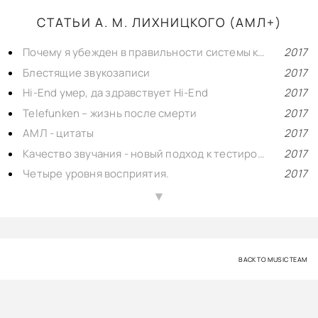
СТАТЬИ А. М. ЛИХНИЦКОГО (АМЛ+)
Почему я убежден в правильности системы контуров Антона Степичева?
2017
Блестящие звукозаписи
2017
Hi-End умер, да здравствует Hi-End
2017
Telefunken – жизнь после смерти
2017
АМЛ - цитаты
2017
Качество звучания - новый подход к тестированию аппаратуры
2017
Четыре уровня восприятия.
2017
Формула звука
2017
▲
Размышления об окраске звучания
2017
Семь слов об ошибках аудиоэкспертизы
2017
Материализм vs ЭЗОТЕРИКА!
2017
BACK TO MUSIC TEAM
Идеология короткого пути сигнала АМЛ
2017