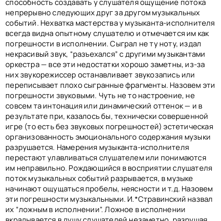
способность создавать у слушателя ощущение потока
непрерывно следующих друг за другом музыкальных
событий. Нехватка мастерства у музыканта-исполнителя
всегда видна опытному слушателю и отмечается им как
погрешности в исполнении. Сыграл не ту ноту, издал
некрасивый звук, “разъехался” с другими музыкантами
оркестра — все эти недостатки хорошо заметны, из-за
них звукорежиссер останавливает звукозапись или
переписывает плохо сыгранные фрагменты. Назовем эти
погрешности звуковыми. Чуть не то настроение, не
совсем та интонация или динамический оттенок — и в
результате при, казалось бы, технически совершенной
игре (то есть без звуковых погрешностей) эстетическая
организованность эмоционального содержания музыки
разрушается. Намерения музыканта-исполнителя
перестают улавливаться слушателем или понимаются
им неправильно. Рождающийся в восприятии слушателя
поток музыкальных событий разрывается, в музыке
начинают ощущаться пробелы, неясности и т.д. Назовем
эти погрешности музыкальными. И.*Стравинский назвал
их “ложным в исполнении”. Ложное в исполнении
вкрадывается в душу слушателей незаметно, разрушая