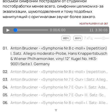
КОНТАКТЫ
восьмой симфонии пострадали от студийной
постобработки менее всего, симфонии целиком из-за
BACK TO PHOTO
эквализации, шумоподавления и тому подобных
манипуляций с оригиналами звучат более зажато.
HQ BTM PLAYER V1.43-267
▲
0:00
/
6:00
11
3:30:03
7
кГц
ФВЧ
ФНЧ
Anton Bruckner - «Symphonie Nr.8 c-moll» (repetition)
I. Satz. Allegro moderato-Probe, Hans Knappertsbusch
& Wiener Philharmoniker, vinyl 12" Kugel No. HKS-
9001/Seite.1. Germany
Anton Bruckner - «Symphonie Nr.8 c-moll» (repetition) II. Satz: Scherzo. Allegro moderato-Probe, Hans Knappertsbusch & Wiener Philharmoniker, vinyl 12" Kugel No. HKS-9001/Seite.2. Germany
Anton Bruckner - «Symphonie Nr.7 E-Dur» I.Satz: Allegro moderato, Hans Knappertsbusch & Kölner Rundfunk-Symphonie-Orchester, vinyl 12" Kugel No. HK5001/Seite. 1. Germany 1963
Anton Bruckner - «Symphonie Nr.7 E-Dur» II. Satz: Adagio. Sehr feierlich und sehr langsam, Hans Knappertsbusch & Kölner Rundfunk-Symphonie-Orchester, vinyl 12" Kugel No. HK5001/Seite. 2. Germany 1963
Anton Bruckner - «Symphonie Nr.7 E-Dur» III. Satz: Scherzo. Sehr schnell IV. Satz: Finale. Bewegt. doch nicht schnell, Hans Knappertsbusch & Kölner Rundfunk-Symphonie-Orchester, vinyl 12" Kugel No. HK5002/Seite. 3. Germany 1963
Anton Bruckner - «Symphonie Nr.8 c-moll» I. Satz: Allegro moderato II. Satz: Scherzo. Allegro Moderato , Hans Knappertsbusch & Münchner Philharmoniker, vinyl 12" Kugel No. HK5002/Seite.4. Germany (rec. Herkules-Saal der Münchner Residenzl) 1963
Anton Bruckner - «Symphonie Nr.8 c-moll» III. Satz: Adagio. Feierlich langsam, doch nicht schleppend, Hans Knappertsbusch & Münchner Philharmoniker, vinyl 12" Kugel No. HK5003/Seite.5. Germany (rec. Herkules-Saal der Münchner Residenzl) 1963
▲