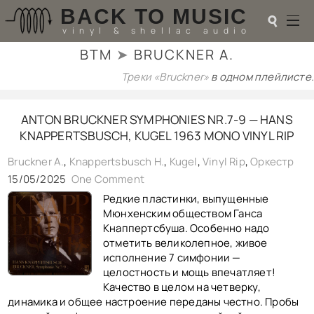
BACK TO MUSIC
☌
vinyl & shellac audio
BTM
➤
BRUCKNER A.
☌
Треки «Bruckner»
в одном плейлисте.
♬
ANTON BRUCKNER SYMPHONIES NR.7-9 — HANS
РАДИОТЕХНИКА
KNAPPERTSBUSCH, KUGEL 1963 MONO VINYL RIP
UPGRADES
PIEZO
Bruckner A.
,
Knappertsbusch H.
,
Kugel
,
Vinyl Rip
,
Оркестр
АКУСТИКА
15/05/2025
One Comment
ТЕОРИЯ
Редкие пластинки, выпущенные
МУЗЫКА
Мюнхенским обществом Ганса
HI-FI PLAYERS
Кнаппертсбуша. Особенно надо
TESTS
отметить великолепное, живое
ПЕРСОНАЛИИ
исполнение 7 симфонии —
LOL
целостность и мощь впечатляет!
ССЫЛКИ
Качество в целом на четверку,
О САЙТЕ
динамика и общее настроение переданы честно. Пробы