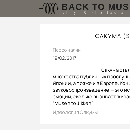
BACK TO MUS
vinyl & shellac a
САКУМА (S
Персоналии
19/02/2017
Сакума стал
множества публичных прослушив
Японии, а позже и в Европе. Ко
звуковоспроизведение — это ис
эмоций, сколько вызывает живая
“Musen to Jikken”.
Идеология Сакумы