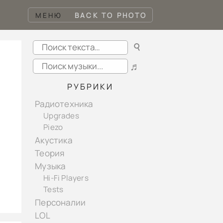
МЕНЮ
BACK TO PHOTO
☌
♬
РУБРИКИ
Радиотехника
Upgrades
Piezo
Акустика
Теория
Музыка
Hi-Fi Players
Tests
Персоналии
LOL