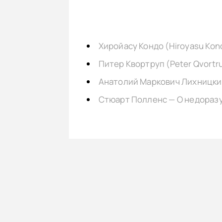
Хиройаcу Кондо (Hiroyasu Kon
Питер Квортруп (Peter Qvortr
Анатолий Маркович Лихницки