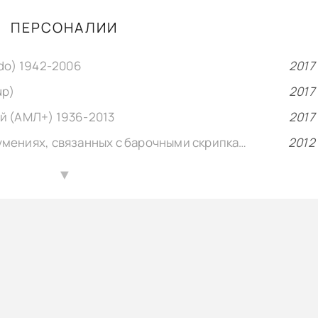
ПЕРСОНАЛИИ
do) 1942-2006
2017
up)
2017
й (АМЛ+) 1936-2013
2017
Стюарт Полленс — О недоразумениях, связанных с барочными скрипками
2012
▲