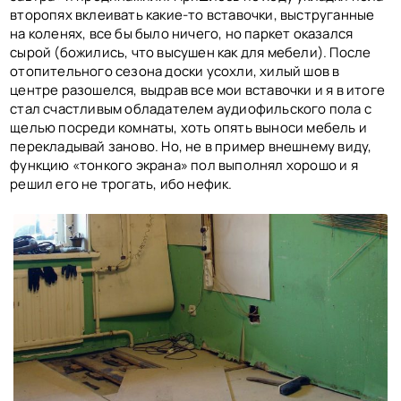
второпях вклеивать какие-то вставочки, выструганные
на коленях, все бы было ничего, но паркет оказался
сырой (божились, что высушен как для мебели). После
отопительного сезона доски усохли, хилый шов в
центре разошелся, выдрав все мои вставочки и я в итоге
стал счастливым обладателем аудиофильского пола с
щелью посреди комнаты, хоть опять выноси мебель и
перекладывай заново. Но, не в пример внешнему виду,
функцию «тонкого экрана» пол выполнял хорошо и я
решил его не трогать, ибо нефик.