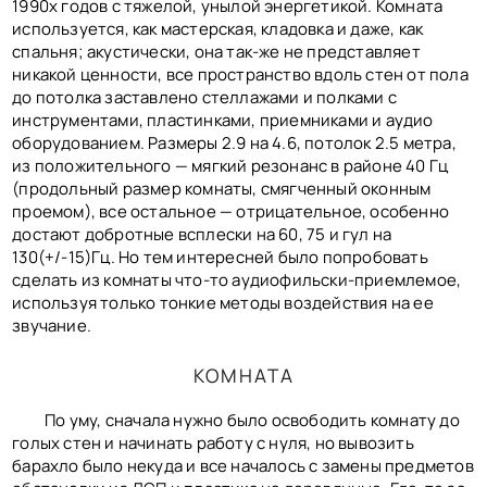
1990х годов с тяжелой, унылой энергетикой. Комната
используется, как мастерская, кладовка и даже, как
спальня; акустически, она так-же не представляет
никакой ценности, все пространство вдоль стен от пола
до потолка заставлено стеллажами и полками с
инструментами, пластинками, приемниками и аудио
оборудованием. Размеры 2.9 на 4.6, потолок 2.5 метра,
из положительного — мягкий резонанс в районе 40 Гц
(продольный размер комнаты, смягченный оконным
проемом), все остальное — отрицательное, особенно
достают добротные всплески на 60, 75 и гул на
130(+/-15)Гц. Но тем интересней было попробовать
сделать из комнаты что-то аудиофильски-приемлемое,
используя только тонкие методы воздействия на ее
звучание.
КОМНАТА
По уму, сначала нужно было освободить комнату до
голых стен и начинать работу с нуля, но вывозить
барахло было некуда и все началось с замены предметов