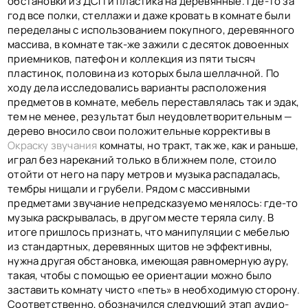
обстановки из ДСП и пластика на деревянные. Где-то за
год все полки, стеллажи и даже кровать в комнате были
переделаны с использованием покупного, деревянного
массива, в комнате так-же зажили с десяток довоенных
приемников, патефон и коллекция из пяти тысяч
пластинок, половина из которых была шеллачной. По
ходу дела исследовались варианты расположения
предметов в комнате, мебель переставлялась так и эдак,
тем не менее, результат был неудовлетворительным —
дерево вносило свои положительные коррективы в
Окраску звучания
комнаты, но тракт, так же, как и раньше,
играл без нареканий только в ближнем поле, стоило
отойти от него на пару метров и музыка распадалась,
тембры нищали и грубели. Рядом с массивными
предметами звучание непредсказуемо менялось: где-то
музыка раскрывалась, в другом месте теряла силу. В
итоге пришлось признать, что манипуляции с мебелью
из стандартных, деревянных щитов не эффективны,
нужна другая обстановка, имеющая равномерную ауру,
такая, чтобы с помощью ее ориентации можно было
заставить комнату чисто «петь» в необходимую сторону.
Соответственно, обозначился следующий этап аудио-