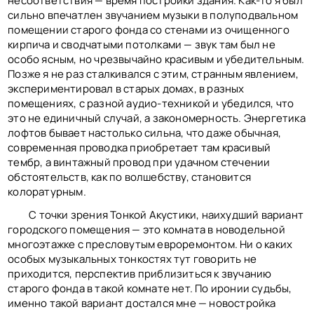
несоответствия — время постройки здания. Как-то я был
сильно впечатлен звучанием музыки в полуподвальном
помещении старого фонда со стенами из очищенного
кирпича и сводчатыми потолками — звук там был не
особо ясным, но чрезвычайно красивым и убедительным.
Позже я не раз сталкивался с этим, странным явлением,
экспериментировал в старых домах, в разных
помещениях, с разной аудио-техникой и убедился, что
это не единичный случай, а закономерность. Энергетика
лофтов бывает настолько сильна, что даже обычная,
современная проводка приобретает там красивый
тембр, а винтажный провод при удачном стечении
обстоятельств, как по волшебству, становится
колоратурным.
С точки зрения Тонкой Акустики, наихудший вариант
городского помещения — это комната в новодельной
многоэтажке с пресловутым евроремонтом. Ни о каких
особых музыкальных тонкостях тут говорить не
приходится, перспектив приблизиться к звучанию
старого фонда в такой комнате нет. По иронии судьбы,
именно такой вариант достался мне — новостройка