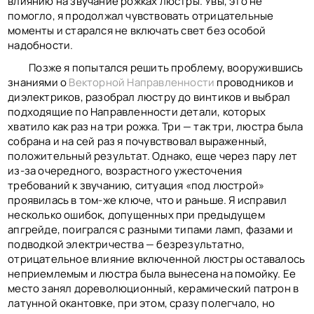
влиянию на звучание рожках люстры. Увы, это не
помогло, я продолжал чувствовать отрицательные
моменты и старался не включать свет без особой
надобности.
Позже я попытался решить проблему, вооружившись
знаниями о
Векторной Направленности
проводников и
диэлектриков, разобрал люстру до винтиков и выбрал
подходящие по Направленности детали, которых
хватило как раз на три рожка. Три — так три, люстра была
собрана и на сей раз я почувствовал выраженный,
положительный результат. Однако, еще через пару лет
из-за очередного, возрастного ужесточения
требований к звучанию, ситуация «под люстрой»
проявилась в том-же ключе, что и раньше. Я исправил
несколько ошибок, допущенных при предыдущем
апгрейде, поигрался с разными типами ламп, фазами и
подводкой электричества — безрезультатно,
отрицательное влияние включенной люстры оставалось
неприемлемым и люстра была вынесена на помойку. Ее
место занял дореволюционный, керамический патрон в
латунной окантовке, при этом, сразу полегчало, но