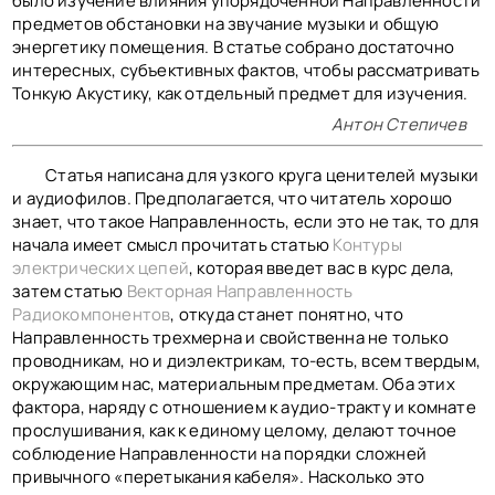
было изучение влияния упорядоченной Направленности
КОНТАКТЫ
предметов обстановки на звучание музыки и общую
BACK TO PHOTO
энергетику помещения. В статье собрано достаточно
интересных, субъективных фактов, чтобы рассматривать
Тонкую Акустику, как отдельный предмет для изучения.
Антон Степичев
Статья написана для узкого круга ценителей музыки
и аудиофилов. Предполагается, что читатель хорошо
знает, что такое Направленность, если это не так, то для
начала имеет смысл прочитать статью
Контуры
электрических цепей
, которая введет вас в курс дела,
затем статью
Векторная Направленность
Радиокомпонентов
, откуда станет понятно, что
Направленность трехмерна и свойственна не только
проводникам, но и диэлектрикам, то-есть, всем твердым,
окружающим нас, материальным предметам. Оба этих
фактора, наряду с отношением к аудио-тракту и комнате
прослушивания, как к единому целому, делают точное
соблюдение Направленности на порядки сложней
привычного «перетыкания кабеля». Насколько это