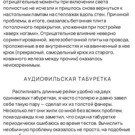
отрицательные моменты при включении света
полностью не исчезли и пришлось снова вернуться к
настольным лампам на стеллажах вдоль стен. Причиной
проблемы, в итоге, оказалась бетонная плита
потолочного перекрытия, уложенная при постройке
«вверх ногами». Отрицательное влияние неверно
сориентированной, железобетонной плиты на провода,
проложенные в ее внутренностях и на ввинченный в нее
крюк (прекрасный, самодельный крюк из старого,
кованного железа между прочим) оказалось
неискоренимым.
АУДИОФИЛЬСКАЯ ТАБУРЕТКА
Распиливать длинные рейки удобно на двух
одинаковых табуретках, я часто столярю и давно завел
себе такую пару — сделал их из толстой фанеры.
Несколько лет они жили со мной без всяких проблем,
пока однажды я не заметил, что сидя на табуретке
периодически ошибаюсь во время тестов. Вычислить
необычную проблему оказалось не просто, на подобные