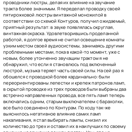
проводники люстры, делая их влияние на звучание
тракта более значимым. Я переделал проводку своей
пятирожковой люстры винтажной моножилой в
соответствии со схемой Контуров, получил ожидаемый,
приятный результат: в звуке появлялась округлая,
винтажная окраска. Удовлетворившись проделанной
работой, я долгое время не считал освещение комнаты
узким местом своей аудиосистемы, занимаясь другими
проблемными местами, пока в какой-то момент, уже с
новым, более утонченно звучащим трактом я не
обнаружил, что если я становлюсь под включенный
люстрой, музыка теряет часть своей силы. На сей раз я
обошелся с проводкой более кардинально: были
переориентированы лепестки и крепеж патронов ламп,
в скрытой проводке из трех проводов были выбраны два
встречно направленных провода, все пять ламп теперь
включались одним, старым выключателем с барахолки,
все было соединено по Контурам. По ходу так-же
выяснилось негативное влияние самих ламп
накаливания, я стал выбирать лампы, снизил их
количество до трех и оставил их в наилучших по своему