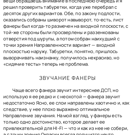
вещи обращаешь внимание в последнюю очередь и я
решил проверить табуретки, когда уже перебрал с
десяток других вариантов. Обе, по закону подлости,
оказались собраны шиворот навыворот, то-есть, лист
фанеры был когда-то размечен на входной плоскости, с
той-же стороны были просверлены и раззенкованы
отверстия под шурупы, а потом собран наихудший с
точки зрения Направленности вариант — входной
плоскостью наружу. Табуретки, понятно, пришлось
выворачивать наизнанку, получилось некрасиво, но
«сидячие тесты» теперь не проблема.
ЗВУЧАНИЕ ФАНЕРЫ
Чаще всего фанера звучит интереснее ДСП, но
использую я ее редко и с неохотой — фанера звучит
недостаточно Ясно, ее слои направлены хаотично и, как
следствие, у нее плохо выражено оптимальное
Направление звучания. На мой взгляд, у фанеры есть
только одно достоинство, которое делает ее
привлекательной для HI-FI — что и как из нее не собери,
а с точки зрения Окраски всегда получится нечто