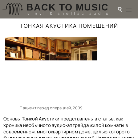
BACK TO MUSIC
☌
vinyl & shellac audio
ТОНКАЯ АКУСТИКА ПОМЕЩЕНИЙ
☌
♬
РАДИОТЕХНИКА
UPGRADES
PIEZO
АКУСТИКА
ТЕОРИЯ
МУЗЫКА
HI-FI PLAYERS
TESTS
Пациент перед операцией, 2009
ПЕРСОНАЛИИ
LOL
Основы Тонкой Акустики представлены в статье, как
ССЫЛКИ
хроника необычного аудио-апгрейда жилой комнаты в
О САЙТЕ
современном, многоквартирном доме, целью которого