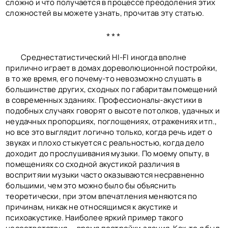
сложно и что получается в процессе преодоления этих
сложностей вы можете узнать, прочитав эту статью.
***
Среднестатистический HI-FI иногда вполне
прилично играет в домах дореволюционной постройки,
в то же время, его почему-то невозможно слушать в
большинстве других, сходных по габаритам помещений
в современных зданиях. Профессионалы-акустики в
подобных случаях говорят о высоте потолков, удачных и
неудачных пропорциях, поглощениях, отражениях итп.,
но все это выглядит логично только, когда речь идет о
звуках и плохо стыкуется с реальностью, когда дело
доходит до прослушивания музыки. По моему опыту, в
помещениях со сходной акустикой различия в
воспритяии музыки часто оказываются несравненно
большими, чем это можно было бы объяснить
теоретически, при этом впечатления меняются по
причинам, никак не относящимся к акустике и
психоакустике. Наиболее яркий пример такого