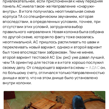
привлекательней, если прислоненная к нему передняя
панель АС имела такое-же Направление «снаружи-
внутрь». В итоге получилась неоптимальная схема
корпуса ТА со специфическим звучанием, которая
впоследствии, в определенных условиях, точнее, при
отсутствии этих условий, затрудняла выбор
правильного направления. Новая колонка была собрана
по другой схеме, которая по факту тоже оказалась
неоптимальной, АС пришлось распиливать по швам и
переклеивать новый вариант, однако и второй вариант
был тоже впоследствии забракован. Тем не менее,
второй вариант тестовой АС (см. рис) уже давал лучший,
чем ТА ориентир для тестов и в итоге хорошо послужил
своему делу. От следующего варианта схемы —
АДАС
он,
по большому счету, отличался только Направленностью
днища и всего, что на этом днище было установлено
внутри колонки.