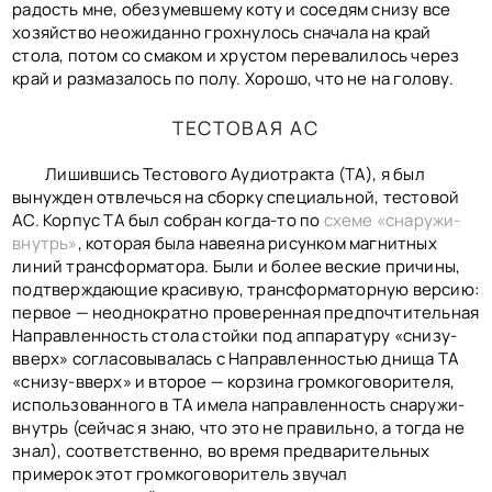
радость мне, обезумевшему коту и соседям снизу все
хозяйство неожиданно грохнулось сначала на край
стола, потом со смаком и хрустом перевалилось через
край и размазалось по полу. Хорошо, что не на голову.
ТЕСТОВАЯ АС
Лишившись Тестового Аудиотракта (ТА), я был
вынужден отвлечься на сборку специальной, тестовой
АС. Корпус ТА был собран когда-то по
схеме «снаружи-
внутрь»
, которая была навеяна рисунком магнитных
линий трансформатора. Были и более веские причины,
подтверждающие красивую, трансформаторную версию:
первое — неоднократно проверенная предпочтительная
Направленность стола стойки под аппаратуру «снизу-
вверх» согласовывалась с Направленностью днища ТА
«снизу-вверх» и второе — корзина громкоговорителя,
использованного в ТА имела направленность снаружи-
внутрь (сейчас я знаю, что это не правильно, а тогда не
знал), соответственно, во время предварительных
примерок этот громкоговоритель звучал