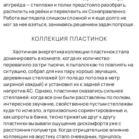
апгрейда — стеллажи и полки предстояло разобрать,
распилить на рейки и переклеить их Сонаправленно.
Работа выглядела слишком сложной и я еще долго не
мог за нее взяться, занимаясь решением задач попроще.
КОЛЛЕКЦИЯ ПЛАСТИНОК
Хаотичная энергетика коллекции пластинок стала
доминировать в комнате, когда их количество
перевалило за три тысячи, я пытался как-то повлиять на
ситуацию, собрал для них пару хорошо звучащих,
деревянных стеллажей (от пола до потолка в метр
шириной каждый) и установил их к задней стене
напротив АС. Однако, пластинки оказались сильнее
стеллажей: когда все они были расставлены по полкам,
интересное звучание, свойственное пустым стеллажам
куда-то исчезло, а произвольно сориентированные и,
как шпроты в банке, тесно прижатые друг к другу
пластинки вызывали ощущение дискомфорта уже с
расстояния полуметра. Когда отрицательное влияние
коллекции на акустику стало очевидным, пришлось