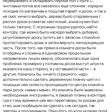
перекраивать и складывать черный пол с нуля. С
чистовым полом все оказалось еще сложнее: изрядно
походив по магазинам и пощупав паркет и доски, я так и
не смог ничего выбрать, дерево было откровенным г,
распил досок в пакетах хаотичный, а мне нужен был
только тангенс. С огромным трудом удалось найти
контору, где можно было наскоро выбрать дубовую,
шпунтованную доску, купить ее с запасом, спокойно
протестировать дома, а затем вернуть неподходящую
часть. После того, как прямо в комнате доски были
отобраны и сложены в одинаковом продольном
направлении лицом кверху, обозначилась еще одна
проблема: примерно у половины досок выступ шпунта
оказался в одну сторону, а у оставшейся части — в
другую. Казалось бы, ничего страшного, надо
дополнительно сделать деревянную планку-шип и с
помощью нее склеить проходящие по центру комнаты
пары досок «мама к маме». Из комнаты были вывезены
необходимые инструменты, я заказал планку в конторе,
где к тому времени уже вел переговоры по доскам для
стен, мне пообещали ее сделать «не сегодня, так
завтра» и продинамили. Пришлось по ходу укладки пола