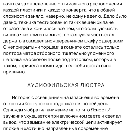
взяться за определение оптимального расположения
каждой пластинки и каждого конверта, что в общей
сложности заняло, наверно, не одну неделю. Дело было
давно, техника тестирования таких вещей была не
отработана и кончилось все тем, что большую часть
винила я из комнаты вывез, оставшуюся часть стал
держать в самодельном деревянном шкафу с дверцами.
С неприкрытыми торцами в комнате остались только
полтора метра отборного, тщательно уложенного
шеллака на боковой полке под потолком, который в
таком, «причесанном» виде, вел себя достаточно
прилично.
АУДИОФИЛЬСКАЯ ЛЮСТРА
История с освещением началась еще во времена
открытия
Контуров
и продолжается по сей день.
Однажды я обратил внимание на то, что Ясность*
звучания ухудшается при включенном свете и сделал
вывод, что замыкание электрической цепи активирует
плохие и хаотично направленные современные