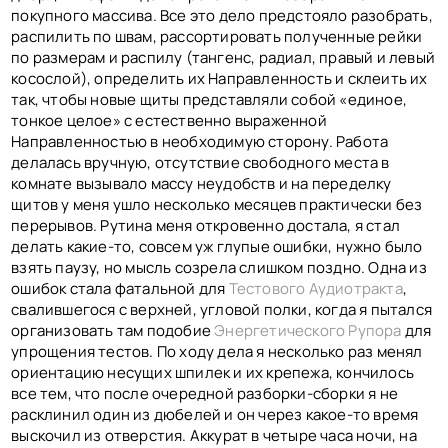
покупного массива. Все это дело предстояло разобрать,
распилить по швам, рассортировать полученные рейки
по размерам и распилу (тангенс, радиал, правый и левый
косослой), определить их Направленность и склеить их
так, чтобы новые щиты представляли собой «единое,
тонкое целое» с естественно выраженной
Направленностью в необходимую сторону. Работа
делалась вручную, отсутствие свободного места в
комнате вызывало массу неудобств и на переделку
щитов у меня ушло несколько месяцев практически без
перерывов. Рутина меня откровенно достала, я стал
делать какие-то, совсем уж глупые ошибки, нужно было
взять паузу, но мысль созрела слишком поздно. Одна из
ошибок стала фатальной для
Тестового Аудиотракта
,
свалившегося с верхней, угловой полки, когда я пытался
организовать там подобие
Энергетического Рупора
для
упрощения тестов. По ходу дела я несколько раз менял
ориентацию несущих шпилек и их крепежа, кончилось
все тем, что после очередной разборки-сборки я не
расклинил один из дюбелей и он через какое-то время
выскочил из отверстия. Аккурат в четыре часа ночи, на