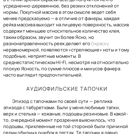
усредненно-деревянное, без резких отклонений от
нормы. Покупной массив в этом смысле ведет себя
менее предсказуемо — в отличие от фанеры, каждая
рейка массива выходит на лицевую поверхность, массив
содержит меньшее относительное количество клея,
таким образом, звучит он более Ясно, но
разнонаправленность реек делает его
Окраску
неравномерной, появляются «стреляющие» ноты и тому
подобные, неприятные моменты. В
среднестатистическом HI-FI, несмотря на относительно
плохую Ясность, по сумме плюсов и минусов фанера
часто выглядит предпочтительней.
АУДИОФИЛЬСКИЕ ТАПОЧКИ
Эпизод с тапочками по своей сути — реплика
эпизода с табуретками. Были у меня любимые тапки,
верх и стелька — кожаные, подошвы резиновые. В какой-
то, очередной момент прозрения выяснилось, что
подошвы, приклеенные не той стороной были причиной
серии обидных ошибок в тестах. Те тапочки я давно