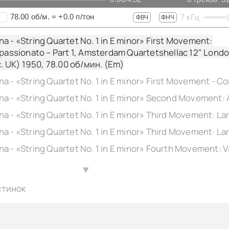
78.00
об/м.
=
+0.0
п/тон
7
кГц
+
ФВЧ
ФНЧ
a - «String Quartet No. 1 in E minor» First Movement:
ppassionato – Part 1, Amsterdam Quartetshellac 12" Lond
c. UK) 1950,
78.00
об/мин. (Em)
▲
стинок