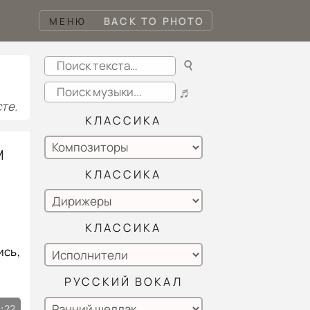
МЕНЮ
BACK TO PHOTO
☌
♬
те.
КЛАССИКА
M
КЛАССИКА
КЛАССИКА
ись,
РУССКИЙ ВОКАЛ
:22