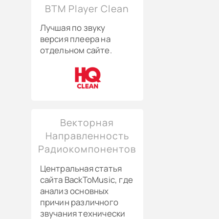
BTM Player Clean
Лучшая по звуку
версия плеера на
отдельном сайте.
Векторная
Направленность
Радиокомпонентов
Центральная статья
сайта BackToMusic, где
анализ основных
причин различного
звучания технически