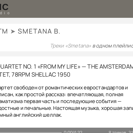
IC
udio
TM
➤
SMETANA B.
Треки «Smetana»
в одном плейлис
UARTET NO. 1 «FROM MY LIFE» — THE AMSTERDA
ET, 78RPM SHELLAC 1950
артет свободен от романтических евростандартов и
писан, как простой рассказ: впечатляющая, полная
аматизма первая часть и последующие события —
достные и печальные. Настоящая музыка, хорошая зап
мный английский шеллак.
0:00
/
4:32
8
треков
31