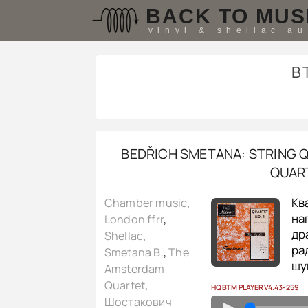
BACK TO MUS
vinyl & shellac a
B
BEDŘICH SMETANA: STRING Q
QUART
Кв
Chamber music
,
на
London ffrr
,
др
Shellac
,
ра
Smetana B.
,
The
шу
Amsterdam
Quartet
,
HQ BTM PLAYER V4.43-259
Шостакович
▲