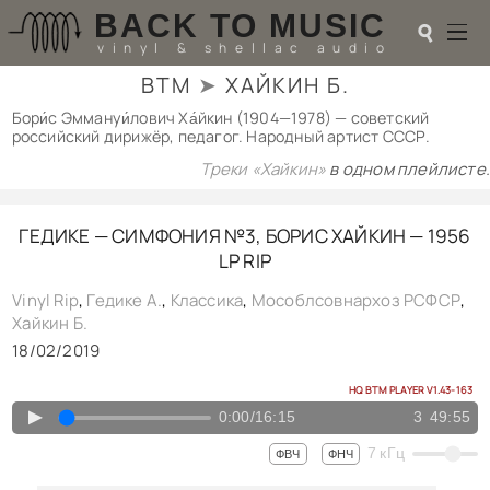
BACK TO MUSIC
☌
vinyl & shellac audio
BTM
➤
ХАЙКИН Б.
☌
Бори́с Эммануи́лович Ха́йкин (1904—1978) — советский
российский дирижёр, педагог. Народный артист СССР.
♬
Треки «Хайкин»
в одном плейлисте.
РАДИОТЕХНИКА
UPGRADES
ГЕДИКЕ — СИМФОНИЯ №3, БОРИС ХАЙКИН — 1956
PIEZO
LP RIP
АКУСТИКА
ТЕОРИЯ
Vinyl Rip
,
Гедике А.
,
Классика
,
Мособлсовнархоз РСФСР
,
МУЗЫКА
Хайкин Б.
HI-FI PLAYERS
18/02/2019
TESTS
ПЕРСОНАЛИИ
HQ BTM PLAYER V1.43-163
LOL
▲
0:00
/
16:15
3
49:55
ССЫЛКИ
7
кГц
ФВЧ
ФНЧ
О САЙТЕ