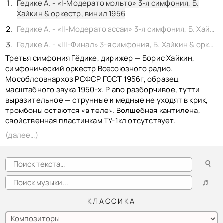
КОНТАКТЫ
Гедике А. - «I-Модерато мольто» 3-я симфония, Б.
BACK TO PHOTO
Хайкин & оркестр, винил 1956
Гедике А. - «II-Модерато ассаи» 3-я симфония, Б. Хайкин & оркестр, винил 1956
Гедике А. - «III-Финал» 3-я симфония, Б. Хайкин & оркестр, винил 1956
Третья симфония Гёдике, дирижер — Борис Хайкин,
симфонический оркестр Всесоюзного радио.
Мособлсовнархоз РСФСР ГОСТ 1956г, образец
масштабного звука 1950-х. Piano разборчивое, тутти
выразительное — струнные и медные не уходят в крик,
тромбоны остаются «в теле». Волшебная кантилена,
свойственная пластинкам TУ-1кл отсутствует.
(далее…)
☌
♬
КЛАССИКА