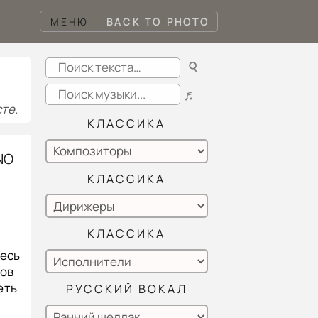
МЕНЮ
BACK TO PHOTO
☌
♬
те.
КЛАССИКА
NO
КЛАССИКА
КЛАССИКА
десь
нов
еть
РУССКИЙ ВОКАЛ