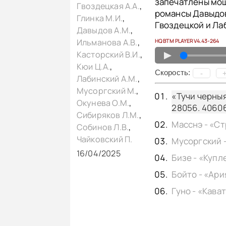
запечатлены мощ
Гвоздецкая А.А.
,
романсы Давыдов
Глинка М.И.
,
Гвоздецкой и Ла
Давыдов А.М.
,
Ильманова А.В.
,
HQ BTM PLAYER V4.43-264
▲
Касторский В.И.
,
Кюи Ц.А.
,
Cкорость:
-
Лабинский А.М.
,
Мусоргский М.
,
«Тучи черныя»
Окунева О.М.
,
28056. 40606
Сибиряков Л.М.
,
Собинов Л.В.
,
Чайковский П.
16/04/2025