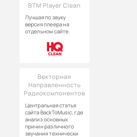
BTM Player Clean
Лучшая по звуку
версия плеера на
отдельном сайте.
Векторная
Направленность
Радиокомпонентов
Центральная статья
сайта BackToMusic, где
анализ основных
причин различного
звучания технически