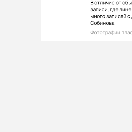
В отличие от обы
записи, где лине
много записей с
Собинова.
Фотографии пла