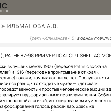
IC
udio
M
➤
ИЛЬМАНОВА А.В.
Треки «Ильманова А.В»
в одном плейлис
6), PATHE 87-98 RPM VERTICAL CUT SHELLAC MO
ски выпущены между 1906 (переход
Pathe
с воска на
ллак) и 1916 (переход на проигрывание от края к
редине) годами, точных дат нигде нет. Послушать эти
писи все равно, что сходить в музей — «детская»
посредственность и простые человеческие эмоции з
евалируют над формальными правилами пения. Соби
й утонченной агогикой, интонированием и умением п
з форсирования голоса, редкий дар. Здесь же