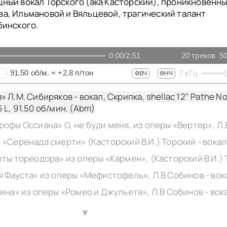
ный вокал Торского (ака Касторский), проникновенн
а, Ильмановой и Вяльцевой, трагический талант
бинского.
0:00
/
2:51
20
треков
50
91.50
об/м.
=
+2.8
п/тон
7
кГц
+
ФВЧ
ФНЧ
 Л.М. Сибиряков - вокал, Скрипка, shellac 12" Pathe No
 L,
91.50
об/мин. (Abm)
▲