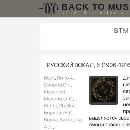
BACK TO MUS
vinyl & shellac a
BT
РУССКИЙ ВОКАЛ, 6 (1906-191
Ди
Bizet
,
Boito A.
,
ше
Gounod Ch.
,
се
Massenet
,
за
Meyerbeer G.
,
не
Pathé
,
Shellac
,
пр
Борисов Б.С.
,
выделяется свое
Вокал
,
Вяльцева
эмоционально бе
А.Д.
,