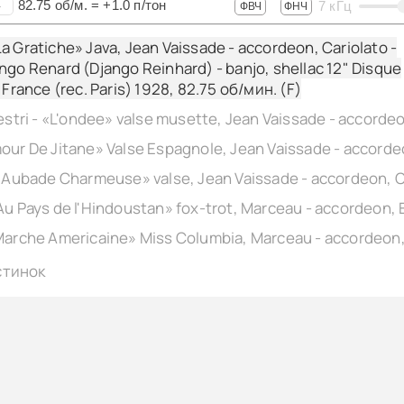
82.75
об/м.
=
+1.0
п/тон
7
кГц
+
ФВЧ
ФНЧ
a Gratiche» Java, Jean Vaissade - accordeon, Cariolato -
ngo Renard (Django Reinhard) - banjo, shellac 12" Disque
 France (rec. Paris) 1928,
82.75
об/мин. (F)
стинок