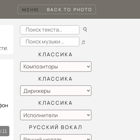
МЕНЮ
BACK TO PHOTO
☌
♬
те.
КЛАССИКА
КЛАССИКА
КЛАССИКА
фон
РУССКИЙ ВОКАЛ
6:11