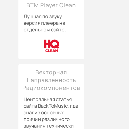
BTM Player Clean
Лучшая по звуку
версия плеера на
отдельном сайте.
Векторная
Направленность
Радиокомпонентов
Центральная статья
сайта BackToMusic, где
анализ основных
причин различного
звучания технически