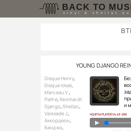
BACK TO MUS
vinyl & shellac a
B
YOUNG DJANGO REIN
Бе
Disque Henry
,
во
Disque Ideal
,
за
Marceau V.
,
пр
Pathé
,
Reinhardt
и 
Django
,
Shellac
,
Vaissade J.
,
HQ BTM PLAYER V4.43-265
Аккордеон
,
▲
Банджо
,