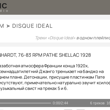
IC
udio
TM
➤
DISQUE IDEAL
Треки «Disque Ideal»
в одном плейлис
HARDT, 76-83 RPM PATHE SHELLAC 1928
ззаботная атмосфера Франции конца 1920х,
семнадцатилетний Джанго тренькает на банджо на
днем плане. Детонации, присущие пластинкам Пате
исутствуют, примечательно натурально звучит ксило
музыкальный свист на треках 5 и 6.
0:00
/
2:44
6
треков
1