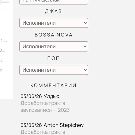
ДЖАЗ
BOSSA NOVA
Vaissade - Silvestri - «L'ondee» valse musette, Jean Vaissade - accordeon, Cariolato - Xylophone, Jiango Renard (Django Reinhard) - banjo, shellac 12" Disque Ideal No. 8546. France (rec. Paris) 1928,
Vaissade - «Amour De Jitane» Valse Espagnole, Jean Vaissade - accordeon, Cariolato - Xylophone, Jeangot (Django Reinhard) - banjo, shellac 12" Disque Ideal No. 8543. France (rec. Paris) 1928,
ПОП
J. Peyronnin - «Aubade Charmeuse» valse, Jean Vaissade - accordeon, Cariolato - Xylophone, Jiango Renard (Django Reinhard) - banjo, shellac 12" Disque Ideal No. 8544. France (rec. Paris) 1928,
M. Dehette - «Au Pays de l'Hindoustan» fox-trot, Marceau - accordeon, Erardy - wistle, Jeangot (Django Reinhard) - banjo, shellac 12" Disque Henry No. 966a. France (rec. Paris) 1928,
V. Marceau - «Marche Americaine» Miss Columbia, Marceau - accordeon, Erardy - wistle, Jeangot (Django Reinhard) - banjo, shellac 12" Disque Henry No. 966b. France (rec. Paris) 1928,
КОММЕНТАРИИ
Улдыс
03/06/26
Доработка тракта
звукозаписи — 2023
Anton Stepichev
03/06/26
Доработка тракта