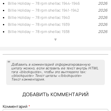
Billie Holiday — 78 rpm shellac 1944-1946
2026
Billie Holiday — 78 rpm shellac 1941-1942
2026
Billie Holiday — 78 rpm shellac 1940
2026
Billie Holiday — 78 rpm shellac 1939
2026
Billie Holiday — 78 rpm shellac 1938
2026
Billie Holiday — 78 rpm shellac 1937
2026
▲
Billie Holiday — 78 rpm shellac 1935-1936
2026
Django Reinhardt in Paris with brass — Swing 78rpm shellac 1939-1943
2026
Django Reinhardt & Stéphane Grappelli — 2, Swing 78rpm shellac 1946-1948
2026
Добавить в комментарий отформатированную
Django Reinhardt, Hubert Rostaing & André Lluis on Swing — 78rpm shellac 1940-1946
2026
цитату можно, если вставить ее текст внутрь HTML
тэга <blockquote>, чтобы это выглядело так:
Django Reinhardt & Stéphane Grappelli — 3, 78rpm shellac 1935-1939
2026
<blockquote> Текст цитаты </blockquote>
Текст комментария.
Django Reinhardt plays Bop — 78rpm shellac 1945-1953
2026
Django Reinhardt and Stefane Grappelly, 1935-1939 Decca personality reissue 78prm shellac rip
2025
ДОБАВИТЬ КОММЕНТАРИЙ
Django Reinhardt & Hubert Rostaing on Blue Star — 78rpm shellac 1947
2025
Русский вокал, 11 (1901-1914) романсы — шеллачные пластинки 76-86 об/мин.
2025
Комментарий
*
Русский вокал, 10 (1910-1913) легкий жанр — шеллачные пластинки 74-80 об/мин.
2025
Ваш