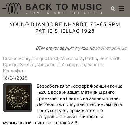
BACK TO MUSIC
☌
vinyl & shellac audio
YOUNG DJANGO REINHARDT, 76-83 RPM
☌
PATHE SHELLAC 1928
♬
BTM player звучит лучше на
этой странице
РАДИОТЕХНИКА
UPGRADES
Disque Henry
,
Disque Ideal
,
Marceau V.
,
Pathé
,
Reinhardt
PIEZO
Django
,
Shellac
,
Vaissade J.
,
Аккордеон
,
Банджо
,
Ксилофон
АКУСТИКА
ТЕОРИЯ
18/04/2025
МУЗЫКА
Беззаботная атмосфера Франции конца
HI-FI PLAYERS
1920х, восемнадцатилетний Джанго
TESTS
тренькает на банджо на заднем плане.
ПЕРСОНАЛИИ
Детонации, присущие пластинкам Пате
LOL
присутствуют, примечательно
натурально звучит ксилофон и
ССЫЛКИ
музыкальный свист на треках 5 и 6.
О САЙТЕ