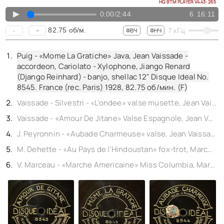
КОНТАКТЫ
HQ BTM PLAYER V4.43-265
BACK TO PHOTO
▲
0:00
/
2:44
6
16:11
82.75
об/м.
-
+
7
кГц
ФВЧ
ФНЧ
Puig - «Mome La Gratiche» Java, Jean Vaissade -
accordeon, Cariolato - Xylophone, Jiango Renard
(Django Reinhard) - banjo, shellac 12" Disque Ideal No.
8545. France (rec. Paris) 1928,
82.75
об/мин. (F)
Vaissade - Silvestri - «L'ondee» valse musette, Jean Vaissade - accordeon, Cariolato - Xylophone, Jiango Renard (Django Reinhard) - banjo, shellac 12" Disque Ideal No. 8546. France (rec. Paris) 1928,
Vaissade - «Amour De Jitane» Valse Espagnole, Jean Vaissade - accordeon, Cariolato - Xylophone, Jeangot (Django Reinhard) - banjo, shellac 12" Disque Ideal No. 8543. France (rec. Paris) 1928,
J. Peyronnin - «Aubade Charmeuse» valse, Jean Vaissade - accordeon, Cariolato - Xylophone, Jiango Renard (Django Reinhard) - banjo, shellac 12" Disque Ideal No. 8544. France (rec. Paris) 1928,
M. Dehette - «Au Pays de l'Hindoustan» fox-trot, Marceau - accordeon, Erardy - wistle, Jeangot (Django Reinhard) - banjo, shellac 12" Disque Henry No. 966a. France (rec. Paris) 1928,
V. Marceau - «Marche Americaine» Miss Columbia, Marceau - accordeon, Erardy - wistle, Jeangot (Django Reinhard) - banjo, shellac 12" Disque Henry No. 966b. France (rec. Paris) 1928,