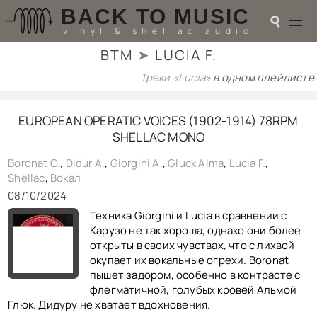
BACK TO MUSIC
☌
vinyl & shellac audio
BTM
➤
LUCIA F.
☌
Треки «Lucia»
в одном плейлисте.
♬
EUROPEAN OPERATIC VOICES (1902-1914) 78RPM
РАДИОТЕХНИКА
SHELLAC MONO
UPGRADES
PIEZO
Boronat O.
,
Didur A.
,
Giorgini A.
,
Gluck Alma
,
Lucia F.
,
АКУСТИКА
Shellac
,
Вокал
ТЕОРИЯ
08/10/2024
МУЗЫКА
Техника Giorgini и Lucia в сравнении с
HI-FI PLAYERS
Карузо не так хороша, однако они более
TESTS
открыты в своих чувствах, что с лихвой
ПЕРСОНАЛИИ
окупает их вокальные огрехи. Boronat
LOL
пышет задором, особенно в контрасте с
ССЫЛКИ
флегматичной, голубых кровей Альмой
О САЙТЕ
Глюк. Дидуру не хватает вдохновения.