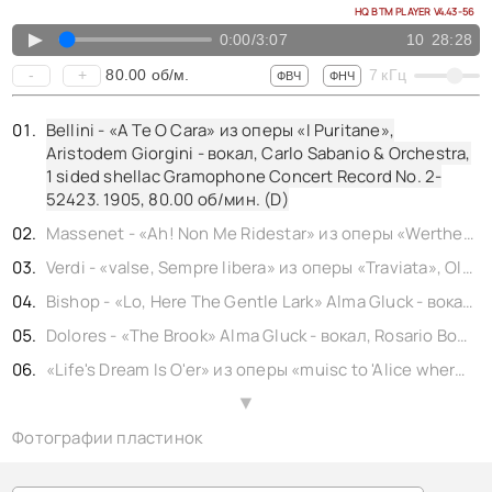
КОНТАКТЫ
HQ BTM PLAYER V4.43-56
BACK TO PHOTO
▲
0:00
/
3:07
10
28:28
80.00
об/м.
-
+
7
кГц
ФВЧ
ФНЧ
Bellini - «A Te O Cara» из оперы «I Puritane»,
Aristodem Giorgini - вокал, Carlo Sabanio & Orchestra,
1 sided shellac Gramophone Concert Record No. 2-
52423. 1905,
80.00
об/мин. (D)
Massenet - «Ah! Non Me Ridestar» из оперы «Werther», Fernando de Lucia - vocal, Cottone S. - piano, 1 sided shellac Gramophone Concert No. GC-52435. 1902,
Verdi - «valse, Sempre libera» из оперы «Traviata», Olimpia Boronat - вокал, 1 sided shellac Gramophone Concert No. GC -53346. 1904,
Bishop - «Lo, Here The Gentle Lark» Alma Gluck - вокал, Barone C. - flute , Victor Orchestra, 1 sided shellac Victorsingle No. 64267. 1914,
Dolores - «The Brook» Alma Gluck - вокал, Rosario Bourdon - piano, 1 sided shellac Victor single No. 64324.
«Life's Dream Is O'er» из оперы «muisc to 'Alice where art thou'», Alma Gluck - вокал, Louise Homer - 1 sided shellac Victor single No. 87201. 1914,
H. F. Lyte, Wm. H. Monk - «Abide With Me» Alma Gluck - вокал, Louise Homer - 1 sided shellac Victrola single No. 87527. 1914,
▲
Фотографии пластинок
Ch. Gounod - «Song of the Golden Calf - Le veau d’or» из оперы «Faust», Adamo Didur - вокал, shellac Orpheon Record No. 18302. 1906,
Ch. Gounod - «Mephistopheles serenade - Vous qui faites l’endormie» из оперы «Faust», Adamo Didur - вокал, shellac Orpheon Record No. 18301. 1906,