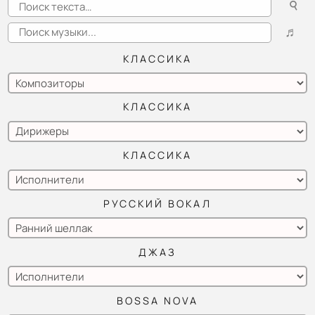
☌
Arrigo Boito - «Ballada with wistling - I am that spirit» из оперы «Mefistofele», Adamo Didur - вокал, shellac Fonotipia Milano No. 92226. 1908,
♬
КЛАССИКА
КЛАССИКА
КЛАССИКА
РУССКИЙ ВОКАЛ
ДЖАЗ
BOSSA NOVA