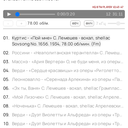
КОНТАКТЫ
BACK TO PHOTO
HQ BTM PLAYER V2.43-47
▲
0:00
/
3:20
12
31:11
78.00
об/м.
-
+
7
кГц
ФВЧ
ФНЧ
Куртис - «Пой мне» С. Лемешев - вокал, shellac
Sovsong No. 165б. 1934,
78.00
об/мин. (Fm)
Россини - «Неаполитанская терантелла» С. Лемешев - вокал, shellac Sovsong No. 28a. 1934,
Масснэ - «Ария Вертера» О, не буди меня, из оперы «Вертер», С. Лемешев - вокал, shellac Музтрест No. 15667. 1932,
Верди - «Сердце красавицы» из оперы «Риголетто», С. Лемешев - вокал, shellac All Russian Corporation State No. 2298. 1932,
Леонковалло - «Серенада Арлекина» из оперы «Паяцы», С. Лемешев - вокал, shellac 7" Грампласттрест No. 335б. 1934,
«Эх ты, Ваня» С. Лемешев - вокал, shellac Грампласттрест No. 6519. 1938,
«Мой Лизочек» С. Лемешев - вокал, shellac Апрелевскитй завод No. 9865. 1939,
«Ноченька» С. Лемешев - вокал, shellac Апрелевскитй завод No. 12076. 1944,
Верди - «Дуэт Виолетты и Альфреда» из оперы «Травиата», С. Лемешев - вокал, Масленникова И. - сопрано, shellac Апрелевскитй завод No. 12118а. 1944,
Верди - «Дуэт Виолетты и Альфреда» из оперы «Травиата», С. Лемешев - вокал, Масленникова И. - сопрано, shellac Апрелевскитй завод No. 12118б. 1944,