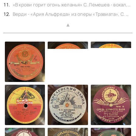
«В крови горит огонь желанья» С. Лемешев - вокал, shellac Апрелевскитй завод No. 14397. 1947,
Верди - «Ария Альфреда» из оперы «Травиата», С. Лемешев - вокал, shellac Ленинградский завод No. 14916. 1947,
▲