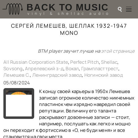
BACK TO MUSIC
☌
vinyl & shellac audio
СЕРГЕЙ ЛЕМЕШЕВ, ШЕЛЛАК 1932-1947
☌
MONO
♬
BTM player звучит лучше на
этой странице
РАДИОТЕХНИКА
UPGRADES
All Russian Corporation State
,
Perfect Pitch
,
Shellac
,
PIEZO
Sovsong
,
Апрелевский з-д
,
Вокал
,
Грампласттрест
,
Лемешев С.
,
Ленинградский завод
,
Ногинский завод
АКУСТИКА
ТЕОРИЯ
05/08/2024
МУЗЫКА
К концу своей карьеры в 1950х Лемешев
HI-FI PLAYERS
записал огромное количество никчемных
TESTS
пластинок чем изрядно навредил своей
ПЕРСОНАЛИИ
репутации. Величину его таланта
LOL
раскрывают довоенные записи — стоит,
например, послушать как легко и мощно
ССЫЛКИ
он переходит к фортиссимо в «О, не буди меня» и все
О САЙТЕ
становится на свои места.