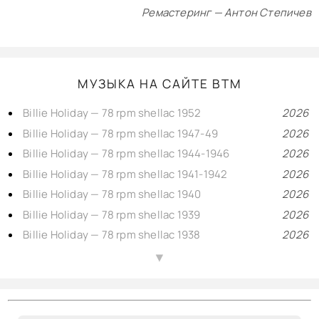
Ремастеринг — Антон Степичев
МУЗЫКА НА САЙТЕ BTM
Billie Holiday — 78 rpm shellac 1952
2026
Billie Holiday — 78 rpm shellac 1947-49
2026
Billie Holiday — 78 rpm shellac 1944-1946
2026
Billie Holiday — 78 rpm shellac 1941-1942
2026
Billie Holiday — 78 rpm shellac 1940
2026
Billie Holiday — 78 rpm shellac 1939
2026
Billie Holiday — 78 rpm shellac 1938
2026
Billie Holiday — 78 rpm shellac 1937
2026
▲
Billie Holiday — 78 rpm shellac 1935-1936
2026
Django Reinhardt & Stéphane Grappelli — 2, Swing 78rpm shellac 1946-1948
2026
Django Reinhardt, Hubert Rostaing & André Lluis on Swing — 78rpm shellac 1940-1946
2026