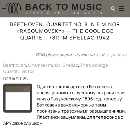
BACK TO MUSIC
☌
vinyl & shellac audio
BEETHOVEN: QUARTET NO. 8 IN E MINOR
☌
«RASOUMOVSKY» — THE COOLIDGE
♬
QUARTET, 78RPM SHELLAC 1942
РАДИОТЕХНИКА
BTM player звучит лучше на
этой странице
UPGRADES
PIEZO
Beethoven
,
Chamber music
,
Shellac
,
The Coolidge
АКУСТИКА
Quartet
,
Victor
ТЕОРИЯ
07/04/2025
МУЗЫКА
Один из трех квартетов Бетховена,
HI-FI PLAYERS
посвященных его русскому покровителю
TESTS
князю Разумовскому. 1806 год, теперь у
ПЕРСОНАЛИИ
Бетховена даже мажорные темы
LOL
пронизаны тревожными размышлениями.
ССЫЛКИ
Пластинки зашумлены, для телефонов с
АРУ даже слишком.
О САЙТЕ