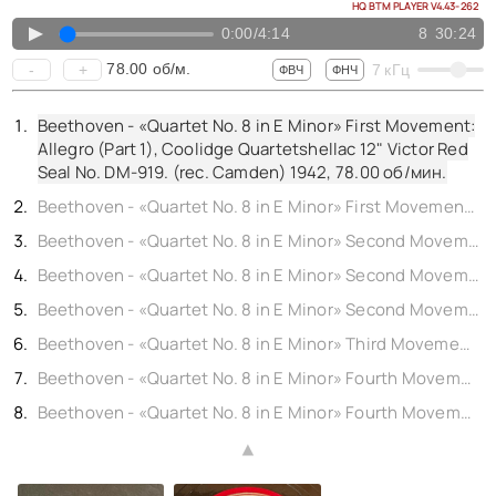
КОНТАКТЫ
HQ BTM PLAYER V4.43-262
BACK TO PHOTO
▲
0:00
/
4:14
8
30:24
78.00
об/м.
-
+
7
кГц
ФВЧ
ФНЧ
Beethoven - «Quartet No. 8 in E Minor» First Movement:
Allegro (Part 1), Coolidge Quartetshellac 12" Victor Red
Seal No. DM-919. (rec. Camden) 1942,
78.00
об/мин.
Beethoven - «Quartet No. 8 in E Minor» First Movement: Allegro (Conclusion), Coolidge Quartetshellac 12" Victor Red Seal No. DM-919. (rec. Camden) 1942,
Beethoven - «Quartet No. 8 in E Minor» Second Movement: Molto adagio (Part 1), Coolidge Quartetshellac 12" Victor Red Seal No. DM-919. (rec. Camden) 1942,
Beethoven - «Quartet No. 8 in E Minor» Second Movement: Molto adagio (Part 2), Coolidge Quartetshellac 12" Victor Red Seal No. DM-919. (rec. Camden) 1942,
Beethoven - «Quartet No. 8 in E Minor» Second Movement: Molto adagio (Conclusion), Coolidge Quartetshellac 12" Victor Red Seal No. DM-919. (rec. Camden) 1942,
Beethoven - «Quartet No. 8 in E Minor» Third Movement: Allegretto, Coolidge Quartetshellac 12" Victor Red Seal No. DM-919. (rec. Camden) 1942,
Beethoven - «Quartet No. 8 in E Minor» Fourth Movement: Finale: Presto (Part 1), Coolidge Quartetshellac 12" Victor Red Seal No. DM-919. (rec. Camden) 1942,
Beethoven - «Quartet No. 8 in E Minor» Fourth Movement: Finale: Presto (Conclusion), Coolidge Quartetshellac 12" Victor Red Seal No. DM-919. (rec. Camden) 1942,
▲