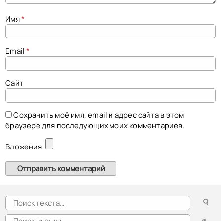
Mozart violin concerto No. 4, Fritz Kreisler — Landon Ronald, 77.5 rpm shellac 1924
2025
Имя
*
Email
*
Сайт
Сохранить моё имя, email и адрес сайта в этом
браузере для последующих моих комментариев.
Вложения
☌
♬