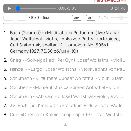
КОНТАКТЫ
HQ BTM PLAYER V4.43-299
BACK TO PHOTO
▲
0:00
/
3:39
8
24:40
79.50
об/м.
-
+
7
кГц
ФВЧ
ФНЧ
Bach (Gounod) - «Meditation» Praludium (Ave Maria),
Josef Wolfsthal - violin, Ilonka Von Pathy - fortepiano,
Carl Stabernak, shellac 12" Homokord No. 50641.
Germany 1927,
79.50
об/мин. (C)
Grieg - «Solveigs lied» Per Gynt, Josef Wolfsthal - violin, Staatsoper Berlin mit Orchesterbegleitung, shellac 12" Homokord No. 50647. Germany 1927,
Handel - «Largo» Josef Wolfsthal - violin, Ilonka Von Pathy - fortepiano, Carl Stabernak, shellac 12" Homokord No. 50639. Germany 1927,
Schumann - «Traumerei» Josef Wolfsthal - violin, Staatsoper Berlin mit Orchesterbegleitung, shellac 12" Homokord No. 50554. Germany 1927,
Schubert - «Moment Musical» Josef Wolfsthal - violin, acc. fortepiano, shellac 12" Artiphon No. 7042. Germany 1926,
Schumann - «Ab Kamin» Josef Wolfsthal - violin, acc. fortepiano, shellac 12" Artiphon No. 7042. Germany 1926,
J.S. Bach (arr. Kreisler) - «Praludium E-dur» Josef Wolfsthal - violin, acc. fortepiano, shellac 12" Artiphon No. 7041. Germany 1926,
Cui - «Orientale» Kaleidoscope op 50-9, Josef Wolfsthal - violin, Arpad Sandor - fortepiano, shellac 10" Ultraphon No. 10668. Germany 1930,
▲