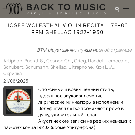
BACK TO MUSIC
☌
vinyl & shellac audio
JOSEF WOLFSTHAL VIOLIN RECITAL, 78-80
☌
RPM SHELLAC 1927-1930
♬
BTM player звучит лучше на
этой странице
РАДИОТЕХНИКА
UPGRADES
Artiphon
,
Bach J. S.
,
Gounod Ch.
,
Grieg
,
Handel
,
Homocord
,
PIEZO
Schubert
,
Schumann
,
Shellac
,
Ultraphone
,
Кюи Ц.А.
,
Скрипка
АКУСТИКА
ТЕОРИЯ
21/06/2025
МУЗЫКА
Cпокойный и возвышенный стиль,
HI-FI PLAYERS
идеальное звукоизвлечение —
TESTS
лирические миниатюры в исполнении
ПЕРСОНАЛИИ
Вольфшталя легко проникают прямо в
LOL
душу, удивительный талант.
Акустические записи на редких немецких
ССЫЛКИ
лэйблах конца 1920х (кроме Ультрафона).
О САЙТЕ