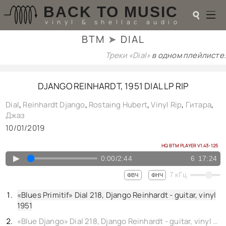
BACK TO MUSIC
☌
vinyl & shellac audio
BTM
➤
DIAL
☌
Треки «Dial»
в одном плейлисте.
♬
DJANGO REINHARDT, 1951 DIAL LP RIP
РАДИОТЕХНИКА
UPGRADES
Dial
,
Reinhardt Django
,
Rostaing Hubert
,
Vinyl Rip
,
Гитара
,
PIEZO
Джаз
АКУСТИКА
10/01/2019
ТЕОРИЯ
МУЗЫКА
HQ BTM PLAYER V1.43-125
HI-FI PLAYERS
▲
0:00
/
2:44
6
17:24
TESTS
7
кГц
ФВЧ
ФНЧ
ПЕРСОНАЛИИ
LOL
«Blues Primitif» Dial 218, Django Reinhardt - guitar, vinyl
ССЫЛКИ
1951
О САЙТЕ
«Blue Django» Dial 218, Django Reinhardt - guitar, vinyl 1951