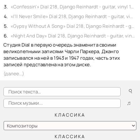
КОНТАКТЫ
«Confessin'» Dial 218, Django Reinhardt - guitar, vinyl 1951
BACK TO PHOTO
«I'll Never Smile» Dial 218, Django Reinhardt - guitar, vinyl 1951
«Gypsy Without A Song» Dial 218, Django Reinhardt - guitar, vinyl 1951
«Night And Day» Dial 218, Django Reinhardt - guitar, vinyl 1951
Студия Dial в первую очередь знаменита своими
великолепными записями Чарли Паркера, Джанго
записывался на ней в 1943 и 1947 годах, часть этих
записей представлена на этом диске.
(далее…)
☌
♬
КЛАССИКА
КЛАССИКА