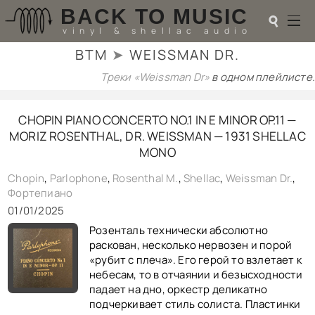
BACK TO MUSIC
☌
vinyl & shellac audio
BTM
➤
WEISSMAN DR.
☌
Треки «Weissman Dr»
в одном плейлисте.
♬
CHOPIN PIANO CONCERTO NO.1 IN E MINOR OP.11 —
РАДИОТЕХНИКА
MORIZ ROSENTHAL, DR. WEISSMAN — 1931 SHELLAC
UPGRADES
MONO
PIEZO
АКУСТИКА
Chopin
,
Parlophone
,
Rosenthal M.
,
Shellac
,
Weissman Dr.
,
ТЕОРИЯ
Фортепиано
МУЗЫКА
01/01/2025
HI-FI PLAYERS
Розенталь технически абсолютно
TESTS
раскован, несколько нервозен и порой
ПЕРСОНАЛИИ
«рубит с плеча». Его герой то взлетает к
LOL
небесам, то в отчаянии и безысходности
ССЫЛКИ
падает на дно, оркестр деликатно
О САЙТЕ
подчеркивает стиль солиста. Пластинки