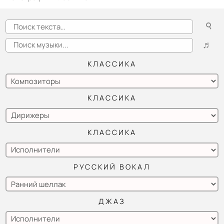
Chopin - «Rondo Vivase» third movement part 1, Moriz Rosenthal - piano, Dr. Weissmann & State Opera House orchestra, shellac 12" Parlophone No. 21696.
☌
Chopin - «Rondo Vivase» third movement part 2, Moriz Rosenthal - piano, Dr. Weissmann & State Opera House orchestra, shellac 12" Parlophone No. 26697.
♬
КЛАССИКА
КЛАССИКА
КЛАССИКА
РУССКИЙ ВОКАЛ
ДЖАЗ