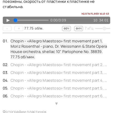
КОНТАКТЫ
поезжены, скорость от пластинки к пластинке не
BACK TO PHOTO
стабильна.
HQ BTM PLAYER V4.43-63
▲
0:00
/
3:09
10
34:01
77.75
об/м.
-
+
7
кГц
ФВЧ
ФНЧ
Chopin - «Allegro Maestoso» first movement part 1,
Moriz Rosenthal - piano, Dr. Weissmann & State Opera
House orchestra, shellac 10" Parlophone No. 38839.
77.75
об/мин.
Chopin - «Allegro Maestoso» first movement part 2, Moriz Rosenthal - piano, Dr. Weissmann & State Opera House orchestra, shellac 10" Parlophone No. 38840.
Chopin - «Allegro Maestoso» first movement part 3, Moriz Rosenthal - piano, Dr. Weissmann & State Opera House orchestra, shellac 10" Parlophone No. 133019.
Chopin - «Allegro Maestoso» first movement part 4, Moriz Rosenthal - piano, Dr. Weissmann & State Opera House orchestra, shellac 10" Parlophone No. 133020.
Chopin - «Allegro Maestoso» first movement part 5, Moriz Rosenthal - piano, Dr. Weissmann & State Opera House orchestra, shellac 10" Parlophone No. 133021.
Chopin - «Allegro Maestoso» first movement part 6, Moriz Rosenthal - piano, Dr. Weissmann & State Opera House orchestra, shellac 10" Parlophone No. 133026.
Chopin - «Romanza» second movement part 1, Moriz Rosenthal - piano, Dr. Weissmann & State Opera House orchestra, shellac 12" Parlophone No. 21695.
▲
Фотографии пластинок
Chopin - «Romanza» second movement part 2, Moriz Rosenthal - piano, Dr. Weissmann & State Opera House orchestra, shellac 12" Parlophone No. 21696.