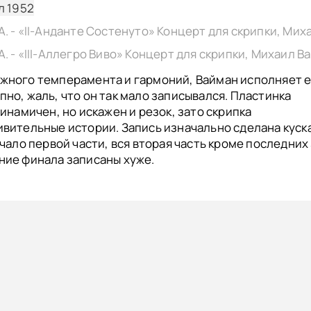
л 1952
жного темперамента и гармоний, Вайман исполняет 
но, жаль, что он так мало записывался. Пластинка
динамичен, но искажен и резок, зато скрипка
ивительные истории. Запись изначально сделана куск
ачало первой части, вся вторая часть кроме последних 
ние финала записаны хуже.