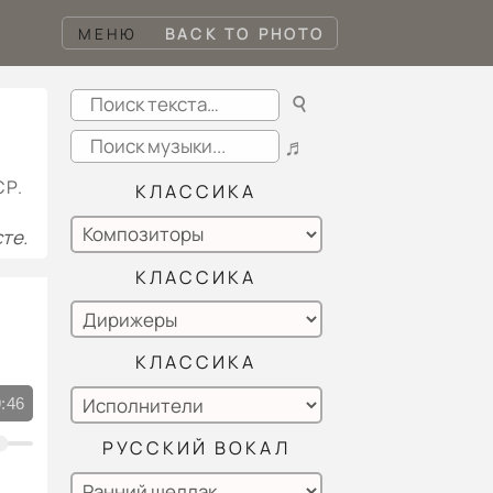
МЕНЮ
BACK TO PHOTO
☌
♬
СР.
КЛАССИКА
те.
КЛАССИКА
КЛАССИКА
:46
РУССКИЙ ВОКАЛ
-