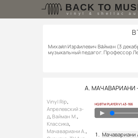
BACK TO MUS
vinyl & shellac a
B
Михаи́л Изра́илевич Ва́йман (3 декаб
музыкальный педагог. Профессор Л
А. МАЧАВАРИАНИ —
Vinyl Rip
,
HQ BTM PLAYER V1.43-166
Апрелевский з-
▲
д
,
Вайман М.
,
Классика
,
Мачавариани А.
,
Мачавариани А