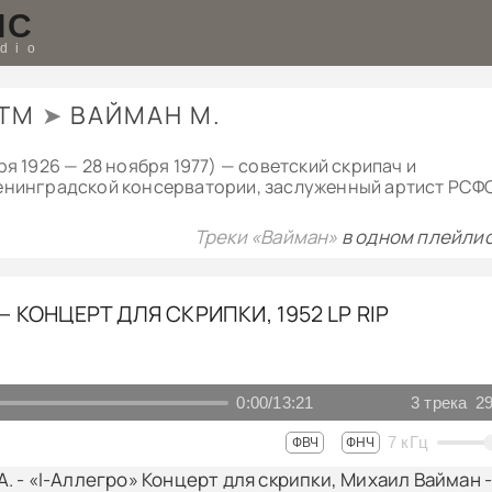
IC
udio
TM
➤
ВАЙМАН М.
ря 1926 — 28 ноября 1977) — советский скрипач и
енинградской консерватории, заслуженный артист РСФ
Треки «Вайман»
в одном плейлис
 КОНЦЕРТ ДЛЯ СКРИПКИ, 1952 LP RIP
0:00
/
13:21
3
трека
29
7
кГц
ФВЧ
ФНЧ
. - «I-Аллегро» Концерт для скрипки, Михаил Вайман 