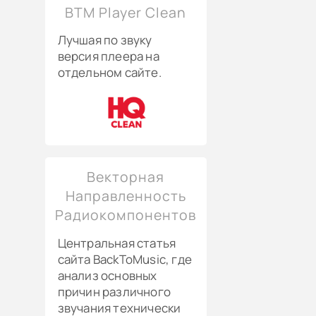
BTM Player Clean
Лучшая по звуку
версия плеера на
отдельном сайте.
Векторная
Направленность
Радиокомпонентов
Центральная статья
сайта BackToMusic, где
анализ основных
причин различного
звучания технически