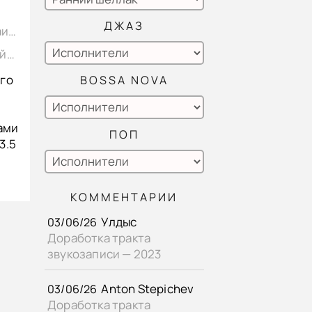
ДЖАЗ
Мачавариани А. - «II-Анданте Состенуто» Концерт для скрипки, Михаил Вайман - скрипка, винил 1952
Мачавариани А. - «III-Аллегро Виво» Концерт для скрипки, Михаил Вайман - скрипка, винил 1952
его
BOSSA NOVA
ами
ПОП
3.5
КОММЕНТАРИИ
Улдыс
03/06/26
Доработка тракта
звукозаписи — 2023
Anton Stepichev
03/06/26
Доработка тракта