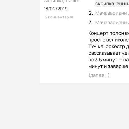
Скрипка
,
ТУ-1кл
скрипка, вини
18/02/2019
2 комментария
Концерт полон ю
просто великолеп
ТУ-1кл, оркестр 
рассказывает уд
по 3.5 минут — н
минут и заверше
(далее…)