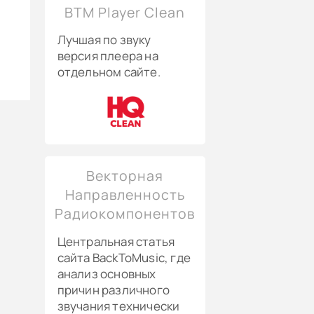
Кенеман - «Как король шел на войну» баллада, Е.Г. Гиляров - вокал, оркестр, shellac 10" Сирена грандъ рекордъ No. 9621. Россия 1909,
BTM Player Clean
Мусоргский - «Баллада» Н.А. Шевелев - вокал, баритон - фортепиано, shellac Gramophone No. 4-22693. Рига (rec. Россия) 1913,
Лучшая по звуку
Ипполитов-Иванов - «Эльзасская баллада» Н.А. Шевелев - вокал, баритон - фортепиано, shellac Gramophone No. 4-22694. Рига (rec. Россия) 1913,
версия плеера на
Мусоргский - «Песня о блохе» В.И. Касторский - вокал, бас - фортепиано, 1 sided shellac Gramophone No. 3-22566. Россия 1906,
отдельном сайте.
Верстовский - «В старину живали деды» из оперы «Аскольдова могила», (хор) Баторин - вокал, гармонь, 1 sided shellac Gramophone No. 4-24642. Рига (rec. Россия) 1913?,
«Новгород» Н.А. Шевелев - вокал, баритон - фортепиано, shellac Фаворит-Рекорд No. 75188. Linden 1909,
78.00
об/мин. (C
Глинка - «В поле чистое гляжу» каватина Антониды, из оперы «Жизнь за царя», М.А. Эмская - вокал, оркестр, shellac Омокордъ No. 4390. Germany 1914,
«Марсельеза» Л.М. Сибиряков - вокал, бас - оркестр, shellac Gramophone No. 22842. Рига (rec. Россия) 1913,
76.75
об/мин. 
Векторная
Направленность
Радиокомпонентов
Центральная статья
сайта BackToMusic, где
анализ основных
причин различного
звучания технически