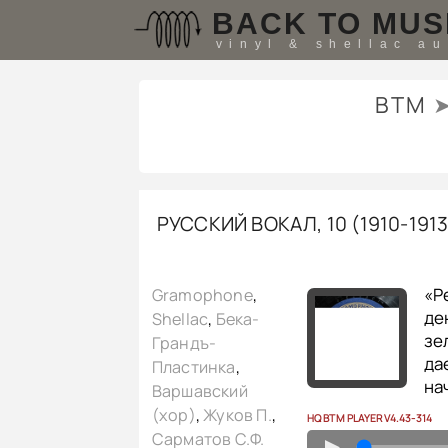
BACK TO MUS
vinyl & shellac a
BTM
РУССКИЙ ВОКАЛ, 10 (1910-19
«Р
Gramophone
,
де
Shellac
,
Бека-
зе
Грандъ-
да
Пластинка
,
на
Варшавский
(хор)
,
Жуков П.
,
HQ BTM PLAYER V4.43-314
Сарматов С.Ф.
▲