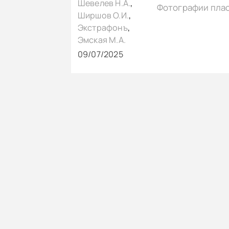
Шевелев Н.А.
,
Фотографии пла
Ширшов О.И.
,
Экстрафонъ
,
Эмская М.А.
09/07/2025