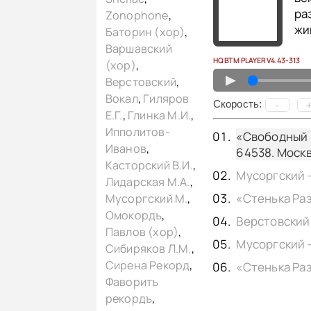
ра
Zonophone
,
жи
Баторин (хор)
,
Варшавский
HQ BTM PLAYER V4.43-313
(хор)
,
▲
Верстовский
,
Вокал
,
Гиляров
Cкорость:
-
Е.Г.
,
Глинка М.И.
,
Ипполитов-
«Свободный м
Иванов
,
64538. Москв
Касторский В.И.
,
Лидарская М.А.
,
Мусоргский М.
,
Омокордъ
,
Павлов (хор)
,
Сибиряков Л.М.
,
Сирена Рекорд
,
Фаворитъ
рекордъ
,