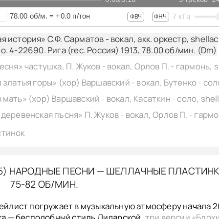
78.00
об/м.
=
+0.0
п/тон
7
кГц
+
ФВЧ
ФНЧ
 история» С.Ф. Сарматов - вокал, акк. оркестр, shellac
. 4-22690. Рига (rec. Россия) 1913,
78.00
об/мин. (Dm)
стинок
915) НАРОДНЫЕ ПЕСНИ — ШЕЛЛАЧНЫЕ ПЛАСТИН
75-82 ОБ/МИН.
ейлист погружает в музыкальную атмосферу начала 2
ка — бесподобный стиль Лидарской,
три версии «Блох