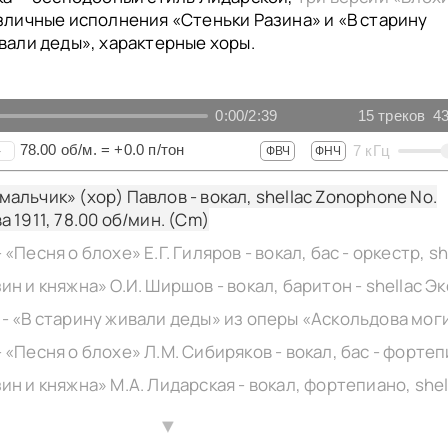
зличные исполнения «Стеньки Разина» и «В старину
вали деды», характерные хоры.
0:00
/
2:39
15
треков
43
78.00
об/м.
=
+0.0
п/тон
7
кГц
+
ФВЧ
ФНЧ
альчик» (хор) Павлов - вокал, shellac Zonophone No.
а 1911,
78.00
об/мин. (Cm)
▲