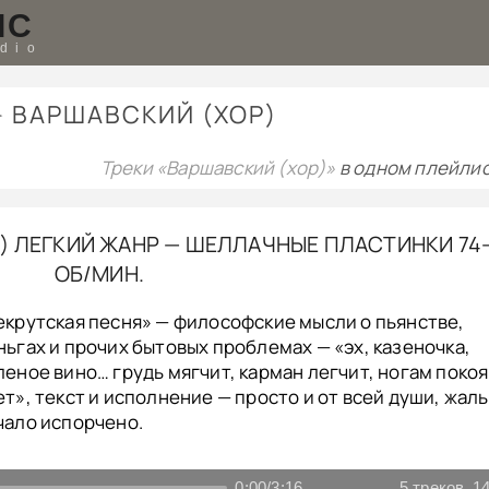
IC
udio
➤
ВАРШАВСКИЙ (ХОР)
Треки «Варшавский (хор)»
в одном плейлис
13) ЛЕГКИЙ ЖАНР — ШЕЛЛАЧНЫЕ ПЛАСТИНКИ 74
ОБ/МИН.
екрутская песня» — философские мысли о пьянстве,
ньгах и прочих бытовых проблемах — «эх, казеночка,
леное вино… грудь мягчит, карман легчит, ногам покоя
ет», текст и исполнение — просто и от всей души, жаль
чало испорчено.
0:00
/
3:16
5
треков
14