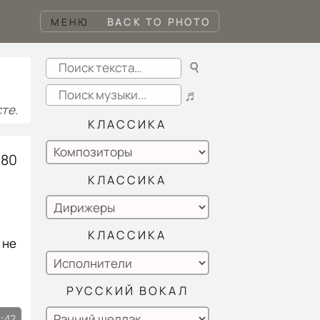
МЕНЮ
BACK TO PHOTO
☌
♬
те.
КЛАССИКА
-80
КЛАССИКА
КЛАССИКА
 не
РУССКИЙ ВОКАЛ
:42