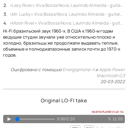
КОНТАКТЫ
«Lazy River» Viva Bossa Nova, Laurindo Almeida - guitar, vinyl 1962
BACK TO PHOTO
«Mr. Lucky» Viva Bossa Nova, Laurindo Almeida - guitar, vinyl 1962
«Moon River» Viva Bossa Nova, Laurindo Almeida - guitar, vinyl 1962
Hi-Fi бразильский звук 1960-х. В США к 1960-м годам
ведущие студии звучали уже относительно плоско и
холодно, бразильцы же продолжали выдавать теплые,
объемные и полнодиапазонные записи почти до 1970-х
годов.
Оцифровано с помощью
Energophone-II
и
Apple Power
Macintosh G3
20-03-2022
Original LO-FI take
HQ BTM PLAYER V1.43-114
▲
0:00
/
2:20
5
11:03