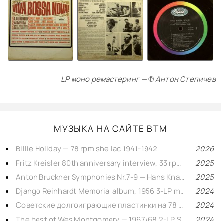
LP моно ремастеринг — ℗ Антон Степичев
МУЗЫКА НА САЙТЕ BTM
Billie Holiday — 78 rpm shellac 1941-1942
2026
Fritz Kreisler 80th anniversary interview, 33 rpm vinyl 1955
2025
Anton Bruckner Symphonies Nr.7-9 — Hans Knappertsbusch, Kugel 1963 mono vinyl rip
2025
Django Reinhardt Memorial album, 1956 3-LP mono
2024
Советские долгоиграющие пластинки на 78 оборотов — 1950s LP mono
2024
The best of Wes Montgomery — 1967/68 2-LP Stereo
2024