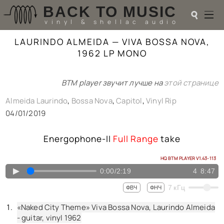
BACK TO MUSIC
☌
vinyl & shellac audio
LAURINDO ALMEIDA — VIVA BOSSA NOVA,
☌
1962 LP MONO
♬
BTM player звучит лучше на
этой странице
РАДИОТЕХНИКА
UPGRADES
Almeida Laurindo
,
Bossa Nova
,
Capitol
,
Vinyl Rip
PIEZO
04/01/2019
АКУСТИКА
ТЕОРИЯ
Energophone-II
Full Range
take
МУЗЫКА
HI-FI PLAYERS
HQ BTM PLAYER V1.43-113
TESTS
▲
0:00
/
2:19
4
8:47
ПЕРСОНАЛИИ
7
кГц
ФВЧ
ФНЧ
LOL
ССЫЛКИ
«Naked City Theme» Viva Bossa Nova, Laurindo Almeida
О САЙТЕ
- guitar, vinyl 1962