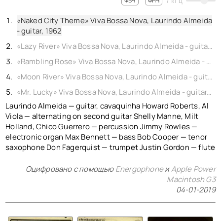
7
кГц
ФВЧ
ФНЧ
«Naked City Theme» Viva Bossa Nova, Laurindo Almeida
- guitar, 1962
«Lazy River» Viva Bossa Nova, Laurindo Almeida - guitar, 1962
«Rambling Rose» Viva Bossa Nova, Laurindo Almeida - guitar, 1962
«Moon River» Viva Bossa Nova, Laurindo Almeida - guitar, 1962
«Mr. Lucky» Viva Bossa Nova, Laurindo Almeida - guitar, 1962
Laurindo Almeida — guitar, cavaquinha Howard Roberts, Al
Viola — alternating on second guitar Shelly Manne, Milt
Holland, Chico Guerrero — percussion Jimmy Rowles —
electronic organ Max Bennett — bass Bob Cooper — tenor
saxophone Don Fagerquist — trumpet Justin Gordon — flute
Оцифровано с помощью
Energophone
и
Apple Power
Macintosh G3
04-01-2019