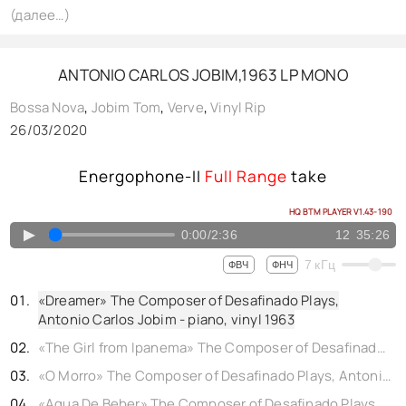
(далее…)
ANTONIO CARLOS JOBIM,1963 LP MONO
Bossa Nova
,
Jobim Tom
,
Verve
,
Vinyl Rip
26/03/2020
Energophone-II
Full Range
take
HQ BTM PLAYER V1.43-190
▲
0:00
/
2:36
12
35:26
7
кГц
ФВЧ
ФНЧ
«Dreamer» The Composer of Desafinado Plays,
Antonio Carlos Jobim - piano, vinyl 1963
«The Girl from Ipanema» The Composer of Desafinado Plays, Antonio Carlos Jobim - piano, vinyl 1963
«O Morro» The Composer of Desafinado Plays, Antonio Carlos Jobim - piano, vinyl 1963
«Agua De Beber» The Composer of Desafinado Plays, Antonio Carlos Jobim - piano, vinyl 1963