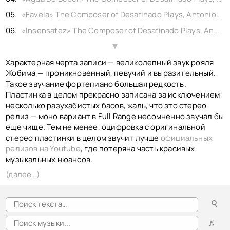
«Favela» The Composer of Desafinado Plays, Antonio Carlos Jobim - piano, vinyl 1963
«Insensatez» The Composer of Desafinado Plays, Antonio Carlos Jobim - piano, vinyl 1963
«Corcovado» The Composer of Desafinado Plays, Antonio Carlos Jobim - piano, vinyl 1963
▲
Характерная черта записи — великолепный звук рояля
«One Note Samba» The Composer of Desafinado Plays, Antonio Carlos Jobim - piano, vinyl 1963
Жобима — проникновенный, певучий и выразительный.
«Meditation» The Composer of Desafinado Plays, Antonio Carlos Jobim - piano, vinyl 1963
Такое звучание фортепиано большая редкость.
«Jazz Samba» The Composer of Desafinado Plays, Antonio Carlos Jobim - piano, vinyl 1963
Пластинка в целом прекрасно записана за исключением
несколько разухабистых басов, жаль, что это стерео
«Chega De Saudade» The Composer of Desafinado Plays, Antonio Carlos Jobim - piano, vinyl 1963
релиз — моно вариант в Full Range несомненно звучал бы
«Desafinado» The Composer of Desafinado Plays, Antonio Carlos Jobim - piano, vinyl 1963
еще чище. Тем не менее, оцифровка с оригинальной
стерео пластинки в целом звучит лучше
официальных
релизов на Youtube
, где потеряна часть красивых
музыкальных нюансов.
(далее…)
☌
♬