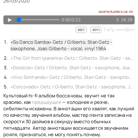
26/03/2020
HQ BTM PLAYER V1.43-191
▲
0:00
/
3:22
5
18:29
7
кГц
ФВЧ
ФНЧ
«So Danco Samba» Getz / Gilberto, Stan Getz -
saxophone, Joao Gilberto - vocal, vinyl 1964
«The Girl from Ipanema» Getz / Gilberto, Stan Getz - saxophone, Joao Gilberto - vocal, Astrud Gilberto, Tom Jobim, vinyl 1964
«Doralice» Getz / Gilberto, Stan Getz - saxophone, Joao Gilberto - vocal, vinyl 1964
«Vivo Sonhando» Getz / Gilberto, Stan Getz - saxophone, Joao Gilberto - vocal, vinyl 1964
«Corcovado» Getz / Gilberto, Stan Getz - saxophone, Joao Gilberto - vocal, Astrud Gilberto, Tom Jobim, vinyl 1964
Культовый hi-fi альбом босса новы, звучит не так
красиво, как
предыдущий
— холоднее и резче,
сибилянты искажены. В аннотации его хвалят, как лучший
по качеству звучания альбом, мастер лента записана на
скорости 30 дюймов в секунду вместо обычных
пятнадцати. Автор аннотации восхищается звучанием
рояля, признаться, не могу понять почему.