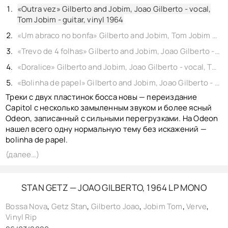
КОНТАКТЫ
«Outra vez» Gilberto and Jobim, Joao Gilberto - vocal,
BACK TO PHOTO
Tom Jobim - guitar, vinyl 1964
«Um abraco no bonfa» Gilberto and Jobim, Tom Jobim - guitar, vinyl 1964
«Trevo de 4 folhas» Gilberto and Jobim, Joao Gilberto - vocal, Tom Jobim - guitar, vinyl 1964
«Doralice» Gilberto and Jobim, Joao Gilberto - vocal, Tom Jobim - guitar, vinyl 1964
«Bolinha de papel» Gilberto and Jobim, Joao Gilberto - vocal, Tom Jobim - guitar, vinyl 1964
Треки с двух пластинок босса новы — переиздание
Capitol с несколько замыленным звуком и более ясный
Odeon, записанный с сильными перегрузками. На Odeon
нашел всего одну нормальную тему без искажений —
bolinha de papel.
(далее…)
STAN GETZ — JOAO GILBERTO, 1964 LP MONO
Bossa Nova
,
Getz Stan
,
Gilberto Joao
,
Jobim Tom
,
Verve
,
Vinyl Rip