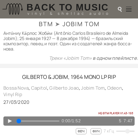
BACK TO MUSIC
☌
vinyl & shellac audio
BTM
➤
JOBIM TOM
☌
Анто́ниу Ка́рлос Жоби́м (Antônio Carlos Brasileiro de Almeida
Jobim); 25 января 1927 — 8 декабря 1994) — бразильский
♬
композитор, певец и поэт. Один из создателей жанра босса-
нова.
РАДИОТЕХНИКА
Треки «Jobim Tom»
в одном плейлисте.
UPGRADES
PIEZO
АКУСТИКА
GILBERTO & JOBIM, 1964 MONO LP RIP
ТЕОРИЯ
Bossa Nova
,
Capitol
,
Gilberto Joao
,
Jobim Tom
,
Odeon
,
МУЗЫКА
Vinyl Rip
HI-FI PLAYERS
27/03/2020
TESTS
ПЕРСОНАЛИИ
HQ BTM PLAYER V1.43-193
LOL
▲
0:00
/
1:52
5
7:47
ССЫЛКИ
О САЙТЕ
7
кГц
ФВЧ
ФНЧ