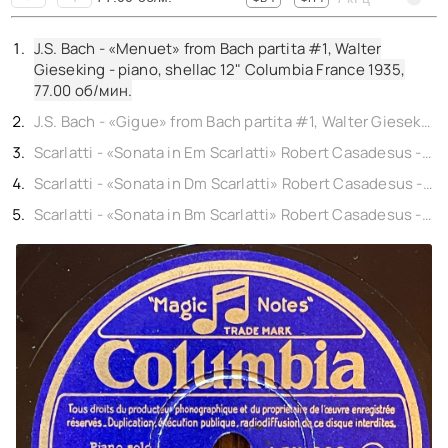
КОНТАКТЫ
BACK TO PHOTO
J.S. Bach - «Menuet» from Bach partita #1, Walter
Gieseking - piano, shellac 12" Columbia France 1935,
77.00
об/мин.
J.S. Bach - «Gigue» from Bach partita #1, Walter Gieseking - piano, shellac 12" Columbia France 1935,
Scarlatti - «Sonata in Em Scarlatti» Robert Casadesus - piano, shellac 12" Columbia 1937,
Scarlatti - «Sonata in Dm Scarlatti» Robert Casadesus - piano, shellac 12" Columbia 1937,
Scarlatti - «Sonata in Bm Scarlatti» Robert Casadesus - piano, shellac 12" Columbia 1937,