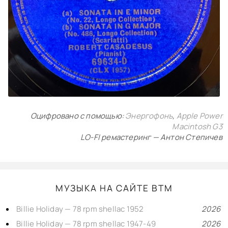
Оцифровано с помощью:
Энергофонъ
,
Apple Power
Macintosh G3
LO-FI ремастеринг — Антон Степичев
МУЗЫКА НА САЙТЕ BTM
Billie Holiday — 78 rpm shellac 1952
2026
Billie Holiday — 78 rpm shellac 1947-49
2026