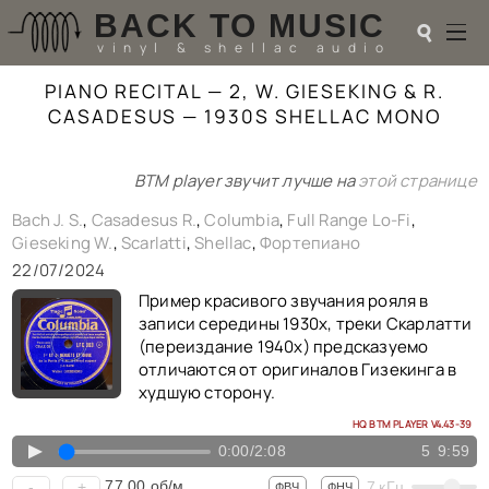
BACK TO MUSIC
☌
vinyl & shellac audio
PIANO RECITAL — 2, W. GIESEKING & R.
☌
CASADESUS — 1930S SHELLAC MONO
♬
BTM player звучит лучше на
этой странице
РАДИОТЕХНИКА
UPGRADES
Bach J. S.
,
Casadesus R.
,
Columbia
,
Full Range Lo-Fi
,
PIEZO
Gieseking W.
,
Scarlatti
,
Shellac
,
Фортепиано
АКУСТИКА
22/07/2024
ТЕОРИЯ
Пример красивого звучания рояля в
МУЗЫКА
записи середины 1930х, треки Скарлатти
HI-FI PLAYERS
(переиздание 1940х) предсказуемо
TESTS
отличаются от оригиналов Гизекинга в
ПЕРСОНАЛИИ
худшую сторону.
LOL
HQ BTM PLAYER V4.43-39
ССЫЛКИ
▲
0:00
/
2:08
5
9:59
О САЙТЕ
77.00
об/м.
-
+
7
кГц
ФВЧ
ФНЧ