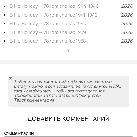
Billie Holiday — 78 rpm shellac 1944-1946
2026
Billie Holiday — 78 rpm shellac 1941-1942
2026
Billie Holiday — 78 rpm shellac 1940
2026
Billie Holiday — 78 rpm shellac 1939
2026
Billie Holiday — 78 rpm shellac 1938
2026
Billie Holiday — 78 rpm shellac 1937
2026
▲
Billie Holiday — 78 rpm shellac 1935-1936
2026
Django Reinhardt & Stéphane Grappelli — 2, Swing 78rpm shellac 1946-1948
2026
Django Reinhardt, Hubert Rostaing & André Lluis on Swing — 78rpm shellac 1940-1946
2026
Добавить в комментарий отформатированную
Django Reinhardt & Stéphane Grappelli — 3, 78rpm shellac 1935-1939
2026
цитату можно, если вставить ее текст внутрь HTML
тэга <blockquote>, чтобы это выглядело так:
Django Reinhardt plays Bop — 78rpm shellac 1945-1953
2026
<blockquote> Текст цитаты </blockquote>
Текст комментария.
Django Reinhardt and Stefane Grappelly, 1935-1939 Decca personality reissue 78prm shellac rip
2025
Django Reinhardt & Hubert Rostaing on Blue Star — 78rpm shellac 1947
2025
ДОБАВИТЬ КОММЕНТАРИЙ
Русский вокал, 11 (1901-1914) романсы — шеллачные пластинки 76-86 об/мин.
2025
Русский вокал, 10 (1910-1913) легкий жанр — шеллачные пластинки 74-80 об/мин.
2025
Комментарий
*
Русский вокал, 9 (1906-1915) народные песни — шеллачные пластинки 75-82 об/мин.
2025