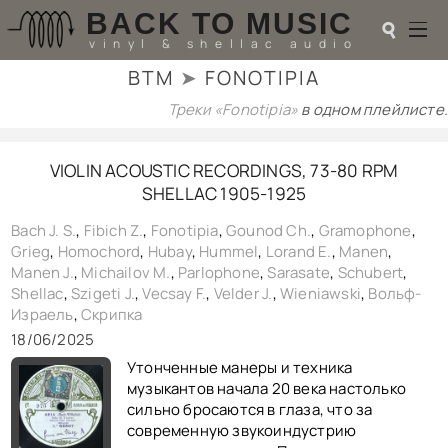
BACK TO MUSIC
☌
vinyl & shellac audio
BTM
➤
FONOTIPIA
☌
Треки «Fonotipia»
в одном плейлисте.
♬
VIOLIN ACOUSTIC RECORDINGS, 73-80 RPM
РАДИОТЕХНИКА
SHELLAC 1905-1925
UPGRADES
PIEZO
Bach J. S.
,
Fibich Z.
,
Fonotipia
,
Gounod Ch.
,
Gramophone
,
АКУСТИКА
Grieg
,
Homochord
,
Hubay
,
Hummel
,
Lorand E.
,
Manen
,
ТЕОРИЯ
Manen J.
,
Michailov M.
,
Parlophone
,
Sarasate
,
Schubert
,
МУЗЫКА
Shellac
,
Szigeti J.
,
Vecsay F.
,
Velder J.
,
Wieniawski
,
Вольф-
HI-FI PLAYERS
Израель
,
Скрипка
TESTS
18/06/2025
ПЕРСОНАЛИИ
Утонченные манеры и техника
LOL
музыкантов начала 20 века настолько
ССЫЛКИ
сильно бросаются в глаза, что за
О САЙТЕ
современную звукоиндустрию