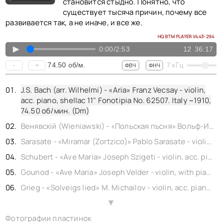
КОНТАКТЫ
становится стыдно. Понятно, что
существует тысяча причин, почему все
BACK TO PHOTO
развивается так, а не иначе, и все же.
HQ BTM PLAYER V4.43-294
▲
0:00
/
2:53
12
36:17
74.50
об/м.
-
+
7
кГц
ФВЧ
ФНЧ
J.S. Bach (arr. Wilhelmi) - «Aria» Franz Vecsay - violin,
acc. piano, shellac 11" Fonotipia No. 62507. Italy ~1910,
74.50
об/мин. (Dm)
Венявскiй (Wieniawski) - «Польская пъсня» Вольф-Израель - violin, концертмейстер Императорского Мариинского Театра - фортепиано, 1 sided shellac 10" Gramophone No. 27931. Russia ~1905,
Sarasate - «Miramar (Zortzico)» Pablo Sarasate - violin, acc. piano, 1 sided shellac 10" Gramophone No. 37934. France ~1905,
Schubert - «Ave Maria» Joseph Szigeti - violin, acc. piano, shellac 12" Grammophon No. 47934. Germany ~1911,
Gounod - «Ave Maria» Joseph Velder - violin, with piano and orgel - shellac 12" Homochord No. 2019. England 1923,
Grieg - «Solveigs lied» M. Michailov - violin, acc. piano, shellac 12" Parlophon No. 2483. Germany ~1923,
Zdenko Fibich - «Poeme» M. Michailov - violin, acc. piano, shellac 12" Parlophon No. 2484. Germany ~1923,
▲
Фотографии пластинок
Hummel - «Valse» Edith Lorand - violin, acc. piano, shellac 12" Parlophon No. 1216a. Suisse 1924,