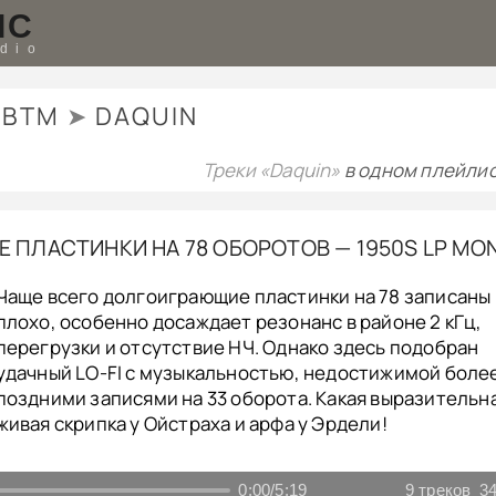
IC
udio
BTM
➤
DAQUIN
Треки «Daquin»
в одном плейлис
ПЛАСТИНКИ НА 78 ОБОРОТОВ — 1950S LP MO
Чаще всего долгоиграющие пластинки на 78 записаны
плохо, особенно досаждает резонанс в районе 2 кГц,
перегрузки и отсутствие НЧ. Однако здесь подобран
удачный LO-FI с музыкальностью, недостижимой боле
поздними записями на 33 оборота. Какая выразительн
живая скрипка у Ойстраха и арфа у Эрдели!
0:00
/
5:19
9
треков
34