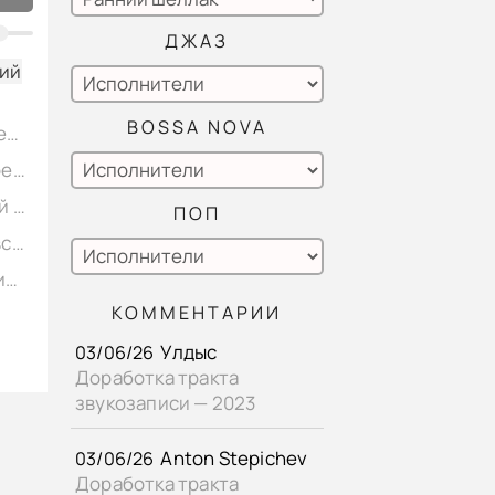
ДЖАЗ
кий
BOSSA NOVA
Manuel de Falla - «Испанский танец» Д. Ойстрах - скрипка, винил Апрелевский завод 1950, 78об/м.
М. Глинка - «Вариации на тему Моцарта» О. Эрдели - арфа, винил Апрелевский завод 19??, 78об/м.
Louis-Claude Daquin - «Кукушка» О. Эрдели - арфа, винил Апрелевский завод 1950, 78об/м.
ПОП
Э. Григ - «Бабочка» А.Б. Гольденвейзер - фортепиано, винил Апрелевский завод 1939, 78об/м.
Э. Григ - «Норвежская мелодия» А.Б. Гольденвейзер - фортепиано, винил Апрелевский завод 1939, 78об/м.
КОММЕНТАРИИ
И.С. Бах - «Жига» В. Ростропович - виолончель, винил Апрелевский завод 1951, 78об/м.
Улдыс
Чайковский - «Сентиментальный Вальс» Д. Шафран - виолончель, винил Апрелевский завод 1949, 78об/м.
03/06/26
Доработка тракта
Чайковский - «Размышления» Г. Баринова - скрипка, винил Апрелевский завод 1947, 78об/м.
звукозаписи — 2023
Anton Stepichev
03/06/26
Доработка тракта