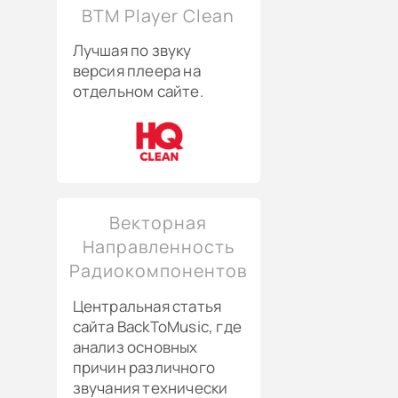
BTM Player Clean
Лучшая по звуку
версия плеера на
отдельном сайте.
Векторная
Направленность
Радиокомпонентов
Центральная статья
сайта BackToMusic, где
анализ основных
причин различного
звучания технически