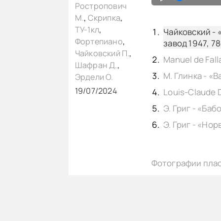
Ростропович
М.
,
Скрипка
,
ТУ-1кл
,
Чайковский - 
Фортепиано
,
завод 1947, 7
Чайковский П.
,
Шафран Д.
,
Эрдели О.
19/07/2024
Фотографии пла