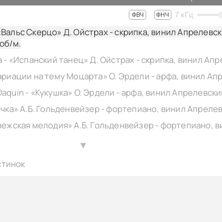
7
кГц
ФВЧ
ФНЧ
«Вальс Скерцо» Д. Ойстрах - скрипка, винил Апрелевс
8об/м.
▲
стинок