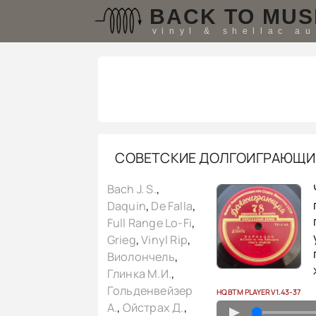
BACK TO MUS
vinyl & shellac a
СОВЕТСКИЕ ДОЛГОИГРАЮЩИЕ 
Bach J. S.
,
Daquin
,
De Falla
,
Full Range Lo-Fi
,
Grieg
,
Vinyl Rip
,
Виолончель
,
Глинка М.И.
,
Гольденвейзер
HQ BTM PLAYER V1.43-37
А.
,
Ойстрах Д.
,
▲