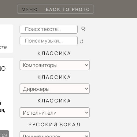
МЕНЮ
BACK TO PHOTO
☌
♬
те.
КЛАССИКА
NO
КЛАССИКА
КЛАССИКА
е
ая,
РУССКИЙ ВОКАЛ
:09