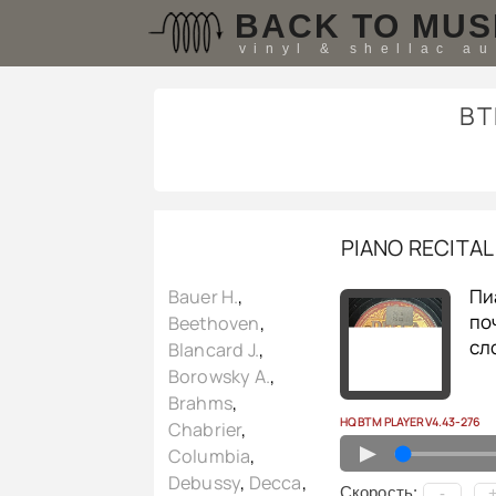
BACK TO MUS
vinyl & shellac a
B
PIANO RECITAL
Пи
Bauer H.
,
по
Beethoven
,
сл
Blancard J.
,
Borowsky A.
,
Brahms
,
HQ BTM PLAYER V4.43-276
Chabrier
,
▲
Columbia
,
Debussy
,
Decca
,
Cкорость:
-