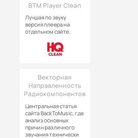
BTM Player Clean
Лучшая по звуку
версия плеера на
отдельном сайте.
Векторная
Направленность
Радиокомпонентов
Центральная статья
сайта BackToMusic, где
анализ основных
причин различного
звучания технически