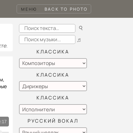
МЕНЮ
BACK TO PHOTO
☌
♬
те.
КЛАССИКА
КЛАССИКА
м,
рые
КЛАССИКА
РУССКИЙ ВОКАЛ
:17