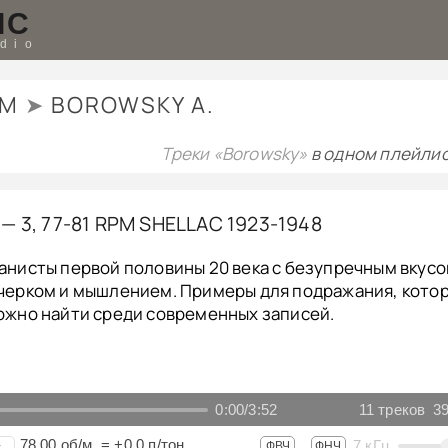
IC
udio
TM
➤
BOROWSKY A.
Треки «Borowsky»
в одном плейлис
 — 3, 77-81 RPM SHELLAC 1923-1948
анисты первой половины 20 века с безупречным вкусо
черком и мышлением. Примеры для подражания, кото
ожно найти среди современных записей.
0:00
/
3:52
11
треков
39
78.00
об/м.
=
+0.0
п/тон
7
кГц
+
ФВЧ
ФНЧ