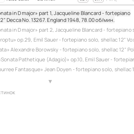
onata in D major» part 1, Jacqueline Blancard - fortepiano
 12" Decca No. 13267. England 1948,
78.00
об/мин.
▲
стинок