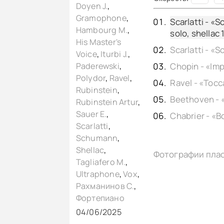
Doyen J.
,
Gramophone
,
Scarlatti - «S
Hambourg M.
,
solo, shellac
His Master's
Voice
,
Iturbi J.
,
Paderewski
,
Polydor
,
Ravel
,
Rubinstein
,
Rubinstein Artur
,
Sauer E.
,
Scarlatti
,
Schumann
,
Shellac
,
Фотографии пла
Tagliafero M.
,
Ultraphone
,
Vox
,
Рахманинов С.
,
Фортепиано
04/06/2025