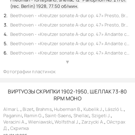
(rec. Berlin) 1928,
77.50
об/мин.
Beethoven - «Kreutzer sonate A-dur op. 47» Presto, Bronislaw Huberman - violin, Ignaz Friedman - fortepiano, shellac 12" Parlophon No. 21762. (rec. Berlin) 1928,
Beethoven - «Kreutzer sonate A-dur op. 47» Presto, Bronislaw Huberman - violin, Ignaz Friedman - fortepiano, shellac 12" Parlophon No. 21763. (rec. Berlin) 1928,
Beethoven - «Kreutzer sonate A-dur op. 47» Andante con variazioni, Bronislaw Huberman - violin, Ignaz Friedman - fortepiano, shellac 12" Parlophon No. 21764. (rec. Berlin) 1928,
Beethoven - «Kreutzer sonate A-dur op. 47» Andante con variazioni, Bronislaw Huberman - violin, Ignaz Friedman - fortepiano, shellac 12" Parlophon No. 21765. (rec. Berlin) 1928,
Beethoven - «Kreutzer sonate A-dur op. 47» Andante con variazioni, Bronislaw Huberman - violin, Ignaz Friedman - fortepiano, shellac 12" Parlophon No. 21766. (rec. Berlin) 1928,
Beethoven - «Kreutzer sonate A-dur op. 47» Finale -Presto, Bronislaw Huberman - violin, Ignaz Friedman - fortepiano, shellac 12" Parlophon No. 21767. (rec. Berlin) 1928,
▲
Фотографии пластинок
Beethoven - «Kreutzer sonate A-dur op. 47» Finale -Presto, Bronislaw Huberman - violin, Ignaz Friedman - fortepiano, shellac 12" Parlophon No. 21768. (rec. Berlin) 1928,
ВИРТУОЗЫ СКРИПКИ 1902-1950, ШЕЛЛАК 73-80
RPM МОНО
Almar L.
,
Bizet
,
Brahms
,
Huberman B.
,
Kubelik J.
,
László L.
,
Paganini
,
Ramin G.
,
Saint-Saens
,
Shellac
,
Szigeti J.
,
Veracini A.
,
Wieniawski
,
Wolfsthal J.
,
Zarzycki A.
,
Ойстрах
Д.
,
Скрипка