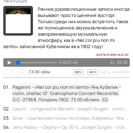
19/01/2025
Ранние дореволюционные записи иногда
вызывают просто щенячий восторг.
Только среди них можно встретить такое
же полноценное звукоизвлечение и
завораживающую музыкальную
атмосферу, как в «Nel cor piu non mi
sento» записанной Кубеликом аж в 1902 году!
HQ BTM PLAYER V4.43-65
▲
0:00
/
2:45
11
39:35
73.00
об/м.
-
+
7
кГц
ФВЧ
ФНЧ
Paganini - «Nel cor piu non mi sento» Янъ Кубелик -
violin, shellac 10" Gramophone Concert Record No.
G.C.-27958. Лондонъ 1902,
73.00
об/мин. (G)
Laszlo - «Ungarische Weisen» Joseph Szigeti - violin, with piano, test, shellac 12" His Master's Voice No. 07921. England
Бизе - «Цыганская пъснь» из оперы «Карменъ», Янъ Кубелик - violin, shellac 10" Concert Record Gramophone No. G.C.-27956.
Jeno Hubay - «Zephyr» Op.30-5, Joseph Szigeti - violin, shellac 12" Columbia No. AX 1789. England