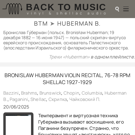
BACK TO MUSIC
☌
vinyl & shellac audio
BTM
➤
HUBERMAN B.
☌
Бронислав Гу́берман (польск. Bronisław Huberman; 19
декабря 1882 — 16 июня 1947) — польский скрипач-виртуоз
♬
еврейского происхождения, основатель Палестинского
(впоследствии Израильского) филармонического оркестра.
РАДИОТЕХНИКА
Треки «Huberman»
в одном плейлисте.
UPGRADES
PIEZO
АКУСТИКА
BRONISLAW HUBERMAN VIOLIN RECITAL, 76-78 RPM
ТЕОРИЯ
SHELLAC 1927-1929
МУЗЫКА
Bazzini
,
Brahms
,
Brunswick
,
Chopin
,
Columbia
,
Huberman
HI-FI PLAYERS
B.
,
Paganini
,
Shellac
,
Скрипка
,
Чайковский П.
TESTS
20/06/2025
ПЕРСОНАЛИИ
LOL
Темперамент и виртуозная техника
ССЫЛКИ
Губермана вызывают восхищение, его
Паганини безупречен. Странно, что
О САЙТЕ
Брунсвики звучат «акустически», хотя по