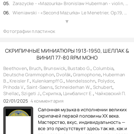
Zarazycke - «Mazourka» Bronislaw Huberman - violin, Paul Frenkel - piano, shellac 12" Brunswick No. B 27669.
Wieniawski - «Second Mazurka» Le Menetrier, Op.19, Bronislaw Huberman - violin, Paul Frenkel - piano, shellac 10" Brunswick No. B 7565.
Brahms (arr. Joachim) - «Hungarian Dance No.2» Josef Wolfsthal - violin, with piano, shellac 10" His Master's Voice No. 8-47902. England
▲
Фотографии пластинок
Сен-Санс - «Интродукция и Рондо Каприччиозо» часть 1, Д. Ойстрах - скрипка, Кондрашин К.П. & Гос. симф. орк. СССР, shellac 12" Апрелевский завод No. 016274. СССР
Сен-Санс - «Интродукция и Рондо Каприччиозо» часть 2, Д. Ойстрах - скрипка, Кондрашин К.П. & Гос. симф. орк. СССР, shellac 12" Апрелевский завод No. 016275. СССР
Francesco Veracini (1685-1750) - «Sonate e-moll» Ritornell, Licco Almar - violin, Gunther Ramin - cembalo, shellac 12" Polydor No. B 69075. Germany
СКРИПИЧНЫЕ МИНИАТЮРЫ 1913-1950, ШЕЛЛАК &
ВИНИЛ 77-80 RPM МОНО
Francesco Veracini (1685-1750) - «Sonate e-moll» Allegro Con Fuoco, Licco Almar - violin, Gunther Ramin - cembalo, shellac 12" Polydor No. B 69076. Germany
Beethoven
,
Bruch
,
Brunswick
,
Bustabo G.
,
Columbia
,
Deutsche Grammophon
,
Dvořák
,
Gramophone
,
Huberman
B.
,
Kreisler F.
,
Kulenkampff G.
,
Mendelssohn
,
Polydor
,
Prihoda V.
,
Saint-Saens
,
Schneiderhan W.
,
Schubert
,
Shellac
,
Szigeti J.
,
Скрипка
,
Цимбалист Е.
,
Чайковский П.
02/01/2025
4 комментария
Салонная музыка в исполнении великих
скрипачей первой половины ХХ века.
Мастерство, вкус, индивидуальность —
все это присутствует здесь так же, как и