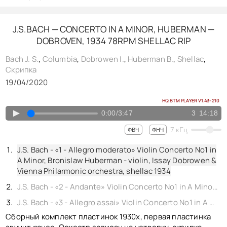
Bruch - «Kol Nidrei» Bronislaw Huberman - violin, Paul Frenkel - piano, shellac 12" Brunswick-Balke-Collender No. B 27668. Germany
Tschaikowsy - «Melodie» op.42-3, Bronislaw Huberman - violin, Paul Frenkel - piano, shellac 10" Brunswick-Balke-Collender No. B 7566. Germany
J.S.BACH — CONCERTO IN A MINOR, HUBERMAN —
DOBROVEN, 1934 78RPM SHELLAC RIP
Kreisler, Pugnani - «Praeludium And Allegro» Guila Bustabo - violin, Gerald Moore - piano, shellac 12" Columbia No. CAX 7562. England
Шарль Гуно - «Аве Мария» В. Заветновский - скрипка, Клочков П.В. - корнет, В. Алоиз - фисгармония, Е. Беллинг - рояль, shellac 12" Amour Gramophone Record No. M 028028. Рига 1913,
Bach J. S.
,
Columbia
,
Dobrowen I.
,
Huberman B.
,
Shellac
,
Скрипка
Schubert - Kreisler - «Moment Musical» Váša Příhoda - violin, Charles Cerné - piano, shellac 10" Polydor No. B7535. Germany
19/04/2020
HQ BTM PLAYER V1.43-210
▲
0:00
/
3:47
3
14:18
7
кГц
ФВЧ
ФНЧ
J.S. Bach - «1 - Allegro moderato» Violin Concerto No1 in
A Minor, Bronislaw Huberman - violin, Issay Dobrowen &
Vienna Philarmonic orchestra, shellac 1934
J.S. Bach - «2 - Andante» Violin Concerto No1 in A Minor, Bronislaw Huberman - violin, Issay Dobrowen & Vienna Philarmonic orchestra, shellac 1934
J.S. Bach - «3 - Allegro assai» Violin Concerto No1 in A Minor, Bronislaw Huberman - violin, Issay Dobrowen & Vienna Philarmonic orchestra, shellac 1934
Сборный комплект пластинок 1930х, первая пластинка