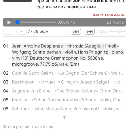
при исполнении ими сложных концертов,
сделавших их знаменитыми.
HQ BTM PLAYER V4.43-64
▲
0:00
/
3:45
13
45:46
77.75
об/м.
-
+
7
кГц
ФВЧ
ФНЧ
Jean-Antoine Desplanes - «Intrada (Adagio) H-moll»
Wolfgang Schneiderhan - violin, Hans Priegnitz - piano,
vinyl 10" Deutsche Grammophon No. 36084a.
microgroove,
77.75
об/мин. (Bm)
Camille Saint-Saëns - «Le Cygne (Der Schwan)» Wolfgang Schneiderhan - violin, Hans Priegnitz - piano, vinyl 10" Deutsche Grammophon No. 36084b. microgroove,
Beethoven - «Minuet in G major» Joseph Szigeti - violin, with piano, shellac 10" Columbia No. D1527 (A3540). England
Auguste van Biene - «The Broken Melody» Efrem Zimbalist - violin, Sam Chotzinoff - piano, shellac 12" Gramophone No. DB 460.
Kreisler - «Schon Rosmarin» Váša Příhoda - violin, Charles Cerné - piano, shellac 10" Polydor No. B7536. Germany
Schubert - «Ave Maria» Georg Kulenkampff - violin, with piano, shellac 12" Polydor No. B 27706.
Dvořák - «Humoreske» Op. 101,7, Georg Kulenkampff - violin, with piano, shellac 12" Polydor No. B 27707.
▲
Фотографии пластинок
Mendelssohn - «On Wings Of Song» Guila Bustabo - violin, Gerald Moore - piano, shellac 12" Columbia No. CAX 7561. England