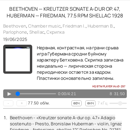
BEETHOVEN — KREUTZER SONATE A-DUR OP. 47,
HUBERMAN — FRIEDMAN, 77.5 RPM SHELLAC 1928
Beethoven
,
Chamber music
,
Friedman I.
,
Huberman B.
,
Parlophone
,
Shellac
,
Скрипка
19/06/2025
Нервная, контрастная, на грани срыва
игра Губермана сродни буйному
характеру Бетховена. Скрипка записана
неидеально — лирическая сторона
периодически остается за кадром.
Пластинки основательно запилены.
HQ BTM PLAYER V4.43-297
▲
0:00
/
4:21
8
31:50
77.50
об/м.
-
+
7
кГц
ФВЧ
ФНЧ
Beethoven - «Kreutzer sonate A-dur op. 47» Adagio
sostenuto - Presto, Bronislaw Huberman - violin, Ignaz
Friedman - fortepiano, shellac 12" Parlophon No. 21761.