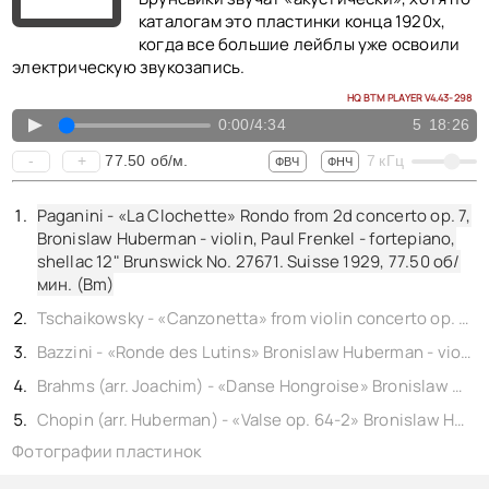
КОНТАКТЫ
каталогам это пластинки конца 1920х,
BACK TO PHOTO
когда все большие лейблы уже освоили
электрическую звукозапись.
HQ BTM PLAYER V4.43-298
▲
0:00
/
4:34
5
18:26
77.50
об/м.
-
+
7
кГц
ФВЧ
ФНЧ
Paganini - «La Clochette» Rondo from 2d concerto op. 7,
Bronislaw Huberman - violin, Paul Frenkel - fortepiano,
shellac 12" Brunswick No. 27671. Suisse 1929,
77.50
об/
мин. (Bm)
Tschaikowsky - «Canzonetta» from violin concerto op. 35, Bronislaw Huberman - violin, Paul Frenkel - fortepiano, shellac 12" Brunswick No. 27670. Suisse 1929,
Bazzini - «Ronde des Lutins» Bronislaw Huberman - violin, Paul Frenkel - fortepiano, shellac 10" Brunswick No. 7567. Germany 1928,
Brahms (arr. Joachim) - «Danse Hongroise» Bronislaw Huberman - violin, Siegfried Schultze - fortepiano, shellac 10" Columbia No. 3621. England 1927,
Chopin (arr. Huberman) - «Valse op. 64-2» Bronislaw Huberman - violin, Siegfried Schultze - fortepiano, shellac 10" Columbia No. 3622. England 1927,
Фотографии пластинок