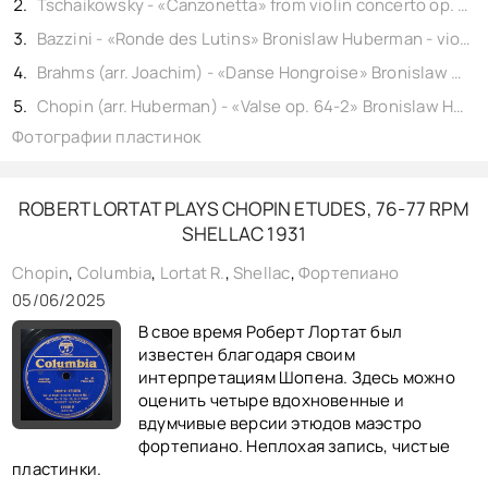
Tschaikowsky - «Canzonetta» from violin concerto op. 35, Bronislaw Huberman - violin, Paul Frenkel - fortepiano, shellac 12" Brunswick No. 27670. Suisse 1929,
Bazzini - «Ronde des Lutins» Bronislaw Huberman - violin, Paul Frenkel - fortepiano, shellac 10" Brunswick No. 7567. Germany 1928,
Brahms (arr. Joachim) - «Danse Hongroise» Bronislaw Huberman - violin, Siegfried Schultze - fortepiano, shellac 10" Columbia No. 3621. England 1927,
Chopin (arr. Huberman) - «Valse op. 64-2» Bronislaw Huberman - violin, Siegfried Schultze - fortepiano, shellac 10" Columbia No. 3622. England 1927,
Фотографии пластинок
ROBERT LORTAT PLAYS CHOPIN ETUDES, 76-77 RPM
SHELLAC 1931
Chopin
,
Columbia
,
Lortat R.
,
Shellac
,
Фортепиано
05/06/2025
В свое время Роберт Лортат был
известен благодаря своим
интерпретациям Шопена. Здесь можно
оценить четыре вдохновенные и
вдумчивые версии этюдов маэстро
фортепиано. Неплохая запись, чистые
пластинки.