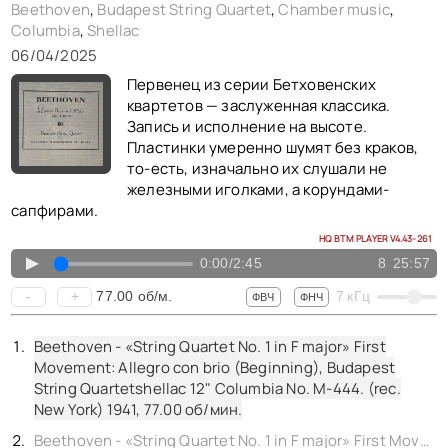
Beethoven
,
Budapest String Quartet
,
Chamber music
,
Columbia
,
Shellac
06/04/2025
Первенец из серии Бетховенских
квартетов — заслуженная классика.
Запись и исполнение на высоте.
Пластинки умеренно шумят без краков,
то-есть, изначально их слушали не
железными иголками, а корундами-
сапфирами.
HQ BTM PLAYER V4.43-261
▲
0:00
/
2:45
8
25:57
77.00
об/м.
-
+
7
кГц
ФВЧ
ФНЧ
Beethoven - «String Quartet No. 1 in F major» First
Movement: Allegro con brio (Beginning), Budapest
String Quartetshellac 12" Columbia No. M-444. (rec.
New York) 1941,
77.00
об/мин.
Beethoven - «String Quartet No. 1 in F major» First Movement: Allegro con brio (Conclusion), Budapest String Quartetshellac 12" Columbia No. M-444. (rec. New York) 1941,