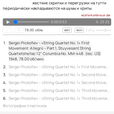
жесткие скрипки и перегрузки на тутти
периодически накладываются на шумы и хрипы.
HQ BTM PLAYER V4.43-258
▲
0:00
/
3:53
6
23:21
78.00
об/м.
-
+
7
кГц
ФВЧ
ФНЧ
Sergei Prokofiev - «String Quartet No. 1» First
Movement: Allegro – Part 1, Stuyvesant String
Quartetshellac 12" Columbia No. MM-448. (rec. US)
1948,
78.00
об/мин.
Sergei Prokofiev - «String Quartet No. 1» First Movement: Allegro – Part 2, Stuyvesant String Quartetshellac 12" Columbia No. MM-448. (rec. US) 1948,
Sergei Prokofiev - «String Quartet No. 1» Second Movement: Andante molto – Allegretto – Part 1, Stuyvesant String Quartetshellac 12" Columbia No. MM-448. (rec. US) 1948,
Sergei Prokofiev - «String Quartet No. 1» Second Movement: Andante molto – Allegretto – Part 2, Stuyvesant String Quartetshellac 12" Columbia No. MM-448. (rec. US) 1948,
Sergei Prokofiev - «String Quartet No. 1» Third Movement: Allegro – Part 1, Stuyvesant String Quartetshellac 12" Columbia No. MM-448. (rec. US) 1948,
Sergei Prokofiev - «String Quartet No. 1» Third Movement: Allegro – Part 2, Stuyvesant String Quartetshellac 12" Columbia No. MM-448. (rec. US) 1948,
Фотографии пластинок