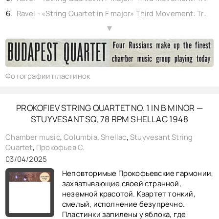
Ravel - «String Quartet in F major» Third Movement: Très lent – Conclusion, Budapest String Quartetshellac 12" Columbia No. M-425. (rec. New York) 1940,
Ravel - «String Quartet in F major» Fourth Movement: Vif et agité – Part 1, Budapest String Quartetshellac 12" Columbia No. M-425. (rec. New York) 1940,
▲
Ravel - «String Quartet in F major» Fourth Movement: Vif et agité – Conclusion, Budapest String Quartetshellac 12" Columbia No. M-425. (rec. New York) 1940,
Фотографии пластинок
PROKOFIEV STRING QUARTET NO. 1 IN B MINOR —
STUYVESANT SQ, 78 RPM SHELLAC 1948
Chamber music
,
Columbia
,
Shellac
,
Stuyvesant String
Quartet
,
Прокофьев С.
03/04/2025
Неповторимые Прокофьевские гармонии,
захватывающие своей странной,
неземной красотой. Квартет тонкий,
смелый, исполнение безупречно.
Пластинки запилены у яблока, где