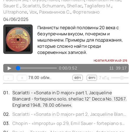
Sauer E.
,
Scarlatti
,
Schumann
,
Shellac
,
Tagliafero M.
,
Ultraphone
,
Vox
,
Рахманинов С.
,
Фортепиано
04/06/2025
Пианисты первой половины 20 века с
безупречным вкусом, почерком и
мышлением. Примеры для подражания,
которые сложно найти среди
современных записей.
HQ BTM PLAYER V4.43-276
▲
0:00
/
3:52
11
39:17
78.00
об/м.
-
+
7
кГц
ФВЧ
ФНЧ
Scarlatti - «Sonata in D major» part 1, Jacqueline
Blancard - fortepiano solo, shellac 12" Decca No. 13267.
England 1948,
78.00
об/мин.
Scarlatti - «Sonata in D major» part 2, Jacqueline Blancard - fortepiano solo, shellac 12" Decca No. 13268. England 1948,
Chopin - «Improptu» op.29, Emil Sauer - fortepiano solo, shellac 12" Vox No. 2234a. Berlin