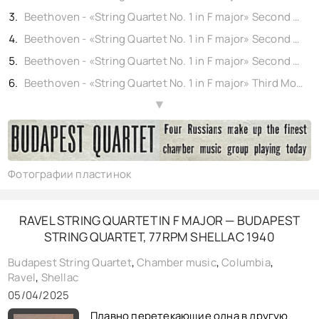
Beethoven - «String Quartet No. 1 in F major» Second Movement: Adagio affettuoso ed appassionato (part 1), Budapest String Quartetshellac 12" Columbia No. M-444. (rec. New York) 1941,
Beethoven - «String Quartet No. 1 in F major» Second Movement: Adagio affettuoso ed appassionato (part 2), Budapest String Quartetshellac 12" Columbia No. M-444. (rec. New York) 1941,
Beethoven - «String Quartet No. 1 in F major» Second Movement: Adagio affettuoso ed appassionato (Conclusion), Budapest String Quartetshellac 12" Columbia No. M-444. (rec. New York) 1941,
Beethoven - «String Quartet No. 1 in F major» Third Movement: Scherzo: Allegro molto, Budapest String Quartetshellac 12" Columbia No. M-444. (rec. New York) 1941,
Beethoven - «String Quartet No. 1 in F major» Fourth Movement: Allegro (part 1), Budapest String Quartetshellac 12" Columbia No. M-444. (rec. New York) 1941,
▲
Beethoven - «String Quartet No. 1 in F major» Fourth Movement: Allegro (Conclusion), Budapest String Quartetshellac 12" Columbia No. M-444. (rec. New York) 1941,
Фотографии пластинок
RAVEL STRING QUARTET IN F MAJOR — BUDAPEST
STRING QUARTET, 77RPM SHELLAC 1940
Budapest String Quartet
,
Chamber music
,
Columbia
,
Ravel
,
Shellac
05/04/2025
Плавно перетекающие одна в другую