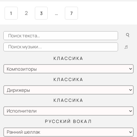
2
…
1
3
7
POSTS
NAVIGATION
☌
♬
КЛАССИКА
КЛАССИКА
КЛАССИКА
РУССКИЙ ВОКАЛ