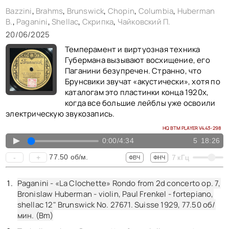
Bazzini
,
Brahms
,
Brunswick
,
Chopin
,
Columbia
,
Huberman
B.
,
Paganini
,
Shellac
,
Скрипка
,
Чайковский П.
20/06/2025
Темперамент и виртуозная техника
Губермана вызывают восхищение, его
Паганини безупречен. Странно, что
Брунсвики звучат «акустически», хотя по
каталогам это пластинки конца 1920х,
когда все большие лейблы уже освоили
электрическую звукозапись.
HQ BTM PLAYER V4.43-298
▲
0:00
/
4:34
5
18:26
77.50
об/м.
-
+
7
кГц
ФВЧ
ФНЧ
Paganini - «La Clochette» Rondo from 2d concerto op. 7,
Bronislaw Huberman - violin, Paul Frenkel - fortepiano,
shellac 12" Brunswick No. 27671. Suisse 1929,
77.50
об/
мин. (Bm)