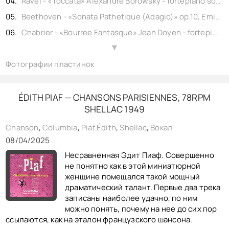
Ravel - «Toccata» Alexandre Borowsky - fortepiano solo, shellac 12" Polydor No. 516.612. France 1932,
Beethoven - «Sonata Pathetique (Adagio)» op.10, Emil Sauer - fortepiano solo, shellac 12" Vox No. 2229a. Berlin 1923,
Chabrier - «Bourree Fantasque» Jean Doyen - fortepiano solo, shellac 10" Ultraphone No. 77226. France 1934,
Schumann - «Liebeslied (Devotion)» op.25-1, Artur Rubinstein - fortepiano solo, shellac 10" HMV No. 12349. England 1939,
▲
Фотографии пластинок
Brahms - «Wiegenlied (Cradle song)» op.49-4, Artur Rubinstein - fortepiano solo, shellac 10" HMV No. 12348. England 1939,
Rubinstein - «Valse» Mark Hambourg - fortepiano solo, shellac 12" Grmophone No. 2441-1. England 1927,
Schumann - «Romanza» Magda Tagliafero - fortepiano solo, shellac 12" Pathe No. CPTX92. France 1938,
ÉDITH PIAF — CHANSONS PARISIENNES, 78RPM
SHELLAC 1949
Debussi - «Clair de lune (Moonlight)» Harold Bauer - fortepiano solo, shellac 12" HMV No. 670. England 1928,
Chanson
,
Columbia
,
Piaf ‎Édith
,
Shellac
,
Вокал
08/04/2025
Несравненная Эдит Пиаф. Совершенно
не понятно как в этой миниатюрной
женщине помещался такой мощный
драматический талант. Первые два трека
записаны наиболее удачно, по ним
можно понять, почему на нее до сих пор
ссылаются, как на эталон французского шансона.