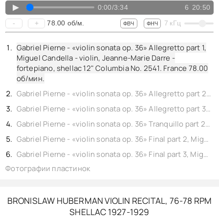
КОНТАКТЫ
▲
0:00
/
3:34
6
20:50
BACK TO PHOTO
78.00
об/м.
-
+
7
кГц
ФВЧ
ФНЧ
Gabriel Pierne - «violin sonata op. 36» Allegretto part 1,
Miguel Candella - violin, Jeanne-Marie Darre -
fortepiano, shellac 12" Columbia No. 2541. France
78.00
об/мин.
Gabriel Pierne - «violin sonata op. 36» Allegretto part 2, Miguel Candella - violin, Jeanne-Marie Darre - fortepiano, shellac 12" Columbia No. 2542. France
Gabriel Pierne - «violin sonata op. 36» Allegretto part 3, Tranquillo part 1, Miguel Candella - violin, Jeanne-Marie Darre - fortepiano, shellac 12" Columbia No. 2543. France
Gabriel Pierne - «violin sonata op. 36» Tranquillo part 2, Final part 1, Miguel Candella - violin, Jeanne-Marie Darre - fortepiano, shellac 12" Columbia No. 2544. France
Gabriel Pierne - «violin sonata op. 36» Final part 2, Miguel Candella - violin, Jeanne-Marie Darre - fortepiano, shellac 12" Columbia No. 2545. France
Gabriel Pierne - «violin sonata op. 36» Final part 3, Miguel Candella - violin, Jeanne-Marie Darre - fortepiano, shellac 12" Columbia No. 2546. France
Фотографии пластинок
BRONISLAW HUBERMAN VIOLIN RECITAL, 76-78 RPM
SHELLAC 1927-1929