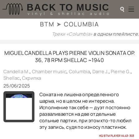
BACK TO MUSIC
☌
vinyl & shellac audio
BTM
➤
COLUMBIA
☌
Треки «Columbia»
в одном плейлисте.
♬
MIGUEL CANDELLA PLAYS PIERNE VIOLIN SONATA OP.
РАДИОТЕХНИКА
36, 78 RPM SHELLAC ~1940
UPGRADES
PIEZO
Candella M.
,
Chamber music
,
Columbia
,
Darre J.
,
Pierne G.
,
АКУСТИКА
Shellac
,
Скрипка
ТЕОРИЯ
25/06/2025
МУЗЫКА
Cоната не лишена определенного
HI-FI PLAYERS
шарма, но в целом не интересна.
TESTS
Исполнение так себе — дуэт постоянно
ПЕРСОНАЛИИ
разваливается на две отдельные
LOL
сольные партии, при этом кто-то любил
ССЫЛКИ
эту запись, судя по износу пластинок.
О САЙТЕ
HQ BTM PLAYER V4.43-303