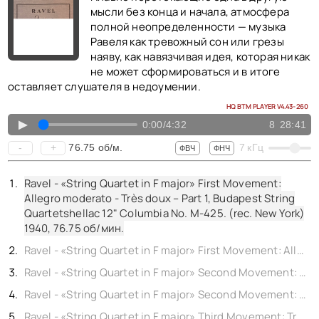
мысли без конца и начала, атмосфера
полной неопределенности — музыка
Равеля как тревожный сон или грезы
наяву, как навязчивая идея, которая никак
не может сформироваться и в итоге
оставляет слушателя в недоумении.
HQ BTM PLAYER V4.43-260
▲
0:00
/
4:32
8
28:41
76.75
об/м.
-
+
7
кГц
ФВЧ
ФНЧ
Ravel - «String Quartet in F major» First Movement:
Allegro moderato - Très doux – Part 1, Budapest String
Quartetshellac 12" Columbia No. M-425. (rec. New York)
1940,
76.75
об/мин.
Ravel - «String Quartet in F major» First Movement: Allegro moderato - Très doux – Conclusion, Budapest String Quartetshellac 12" Columbia No. M-425. (rec. New York) 1940,
Ravel - «String Quartet in F major» Second Movement: Assez vif – Très rythmé – Part 1, Budapest String Quartetshellac 12" Columbia No. M-425. (rec. New York) 1940,
Ravel - «String Quartet in F major» Second Movement: Assez vif – Très rythmé – Conclusion, Budapest String Quartetshellac 12" Columbia No. M-425. (rec. New York) 1940,
Ravel - «String Quartet in F major» Third Movement: Très lent – Part 1, Budapest String Quartetshellac 12" Columbia No. M-425. (rec. New York) 1940,