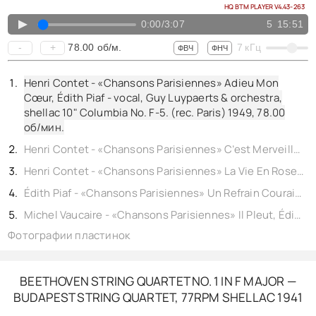
HQ BTM PLAYER V4.43-263
▲
0:00
/
3:07
5
15:51
78.00
об/м.
-
+
7
кГц
ФВЧ
ФНЧ
Henri Contet - «Chansons Parisiennes» Adieu Mon
Cœur, Édith Piaf - vocal, Guy Luypaerts & orchestra,
shellac 10" Columbia No. F-5. (rec. Paris) 1949,
78.00
об/мин.
Henri Contet - «Chansons Parisiennes» C’est Merveilleux, Édith Piaf - vocal, Guy Luypaerts & orchestra, shellac 10" Columbia No. F-5. (rec. Paris) 1949,
Henri Contet - «Chansons Parisiennes» La Vie En Rose, Édith Piaf - vocal, Guy Luypaerts & orchestra, shellac 10" Columbia No. F-5. (rec. Paris) 1949,
Édith Piaf - «Chansons Parisiennes» Un Refrain Courait dans la Rue, Édith Piaf - vocal, Guy Luypaerts & orchestra, shellac 10" Columbia No. F-5. (rec. Paris) 1949,
Michel Vaucaire - «Chansons Parisiennes» Il Pleut, Édith Piaf - vocal, Guy Luypaerts & orchestra, shellac 10" Columbia No. F-5. (rec. Paris) 1949,
Фотографии пластинок
BEETHOVEN STRING QUARTET NO. 1 IN F MAJOR —
BUDAPEST STRING QUARTET, 77RPM SHELLAC 1941