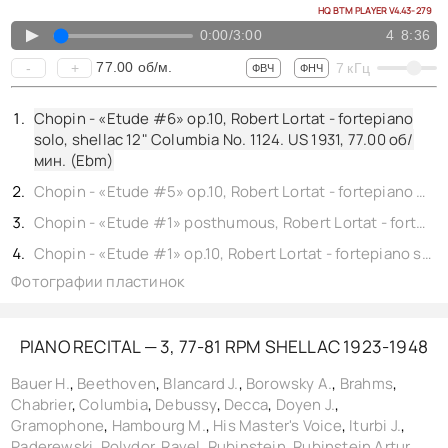
HQ BTM PLAYER V4.43-279
▲
0:00
/
3:00
4
8:36
77.00
об/м.
-
+
7
кГц
ФВЧ
ФНЧ
Chopin - «Etude #6» op.10, Robert Lortat - fortepiano
solo, shellac 12" Columbia No. 1124. US 1931,
77.00
об/
мин. (Ebm)
Chopin - «Etude #5» op.10, Robert Lortat - fortepiano solo, shellac 12" Columbia No. 1123. US 1931,
Chopin - «Etude #1» posthumous, Robert Lortat - fortepiano solo, shellac 12" Columbia No. 1128. US 1931,
Chopin - «Etude #1» op.10, Robert Lortat - fortepiano solo, shellac 12" Columbia No. 1125. US 1931,
Фотографии пластинок
PIANO RECITAL — 3, 77-81 RPM SHELLAC 1923-1948
Bauer H.
,
Beethoven
,
Blancard J.
,
Borowsky A.
,
Brahms
,
Chabrier
,
Columbia
,
Debussy
,
Decca
,
Doyen J.
,
Gramophone
,
Hambourg M.
,
His Master's Voice
,
Iturbi J.
,
Paderewski
,
Polydor
,
Ravel
,
Rubinstein
,
Rubinstein Artur
,